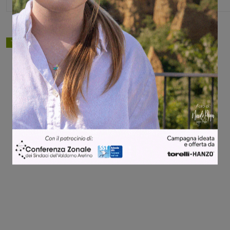
TAGS
politica
Share