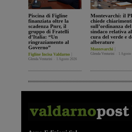
Piscina di Figline
Montevarchi: il P
finanziata oltre la
chiede chiariment
scadenza Pnrr, il
sull’ordinanza del
gruppo di Fratelli
sindaco relativa al
d’Italia: “Un
cura del verde e d
ringraziamento al
alberature
Governo”
Montevarchi
Glenda Venturini
-
1 Agosto
Figline Incisa Valdarno
Glenda Venturini
-
1 Agosto 2026