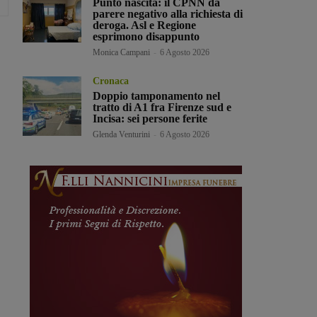
Punto nascita: il CPNN dà
parere negativo alla richiesta di
deroga. Asl e Regione
esprimono disappunto
Monica Campani
-
6 Agosto 2026
Cronaca
Doppio tamponamento nel
tratto di A1 fra Firenze sud e
Incisa: sei persone ferite
Glenda Venturini
-
6 Agosto 2026