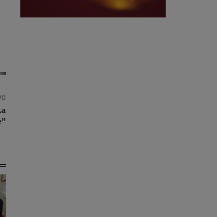
vo
La
e”