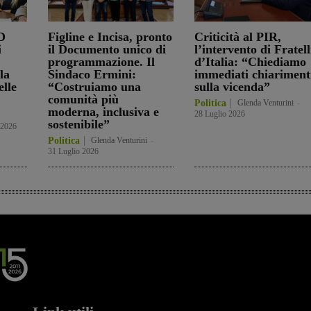
D
Figline e Incisa, pronto
Criticità al PIR,
i
il Documento unico di
l’intervento di Fratell
programmazione. Il
d’Italia: “Chiediamo
la
Sindaco Ermini:
immediati chiariment
elle
“Costruiamo una
sulla vicenda”
comunità più
Politica
Glenda Venturini
-
moderna, inclusiva e
28 Luglio 2026
sostenibile”
 2026
Politica
Glenda Venturini
-
31 Luglio 2026