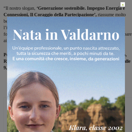
×
“Il nostro slogan,
‘Generazione sostenibile. Impegno Energia e
Connessioni, Il Coraggio della Partecipazione’,
riassume molto
bene quale sia il nostro percorso per i prossimi anni, per questo
l’impegno di tutti gli iscritti alla FNP Cisl di Firenze e Prato è
fondamentale e il primo passo di questo nuovo percorso è partecipare
ai Precongressi di base”.
Per l’area Valdarno, per i comuni diFigline e Incisa Valdarno,
Reggello, Rignano la riunione si terrà mercoledì 29 Gennaio alle
9,30 al Circolo MCL Ponterosso di Figline Valdarno.
Monica Campani
Direttore