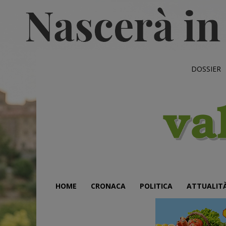
DOSSIER
HOME
CRONACA
POLITICA
ATTUALIT