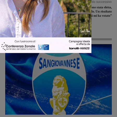
Articolo precedente
Articolo successivo
Elezioni regionali: ecco chi entra in
Elisa Tozzi: “Non sono stata eletta,
Consiglio. In maggioranza 24 seggi, al
ma non mi arrendo. Un risultato
PD 15 consiglieri. All’opposizione 12 a
solido, grazie a chi mi ha votato”
FdI
Ultime Notizie