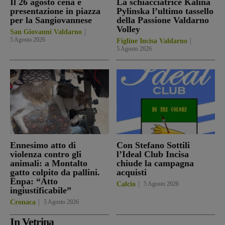
Il 26 agosto cena e
La schiacciatrice Kalina
presentazione in piazza
Pylinska l’ultimo tassello
per la Sangiovannese
della Passione Valdarno
Volley
San Giovanni Valdarno
5 Agosto 2026
Figline Incisa Valdarno
5 Agosto 2026
Ennesimo atto di
Con Stefano Sottili
violenza contro gli
l’Ideal Club Incisa
animali: a Montalto
chiude la campagna
gatto colpito da pallini.
acquisti
Enpa: “Atto
Calcio
5 Agosto 2026
ingiustificabile”
Cronaca
5 Agosto 2026
In Vetrina