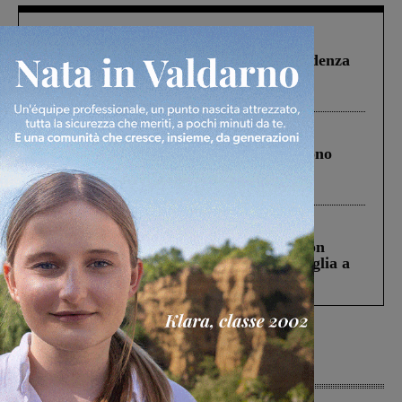
Figline Incisa Valdarno
1 Agosto 2026
Piscina di Figline finanziata oltre la scadenza
Pnrr, il gruppo di Fratelli d’Italia: “Un
ringraziamento al Governo”
Cronaca
4 Agosto 2026
Un anno fa la strage in A1 in cui morirono
Gianni, Giulia e Franco. Lo schianto, il
processo, lo stop ai sorpassi fra tir....
Cronaca
3 Agosto 2026
Scomparso da una struttura di Castiglion
Fiorentino l’uomo che aveva ucciso la figlia a
Levane nel 2020