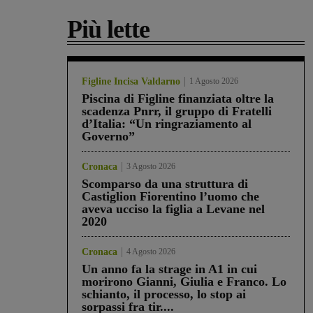
Più lette
Figline Incisa Valdarno
1 Agosto 2026
Piscina di Figline finanziata oltre la
scadenza Pnrr, il gruppo di Fratelli
d’Italia: “Un ringraziamento al
Governo”
Cronaca
3 Agosto 2026
Scomparso da una struttura di
Castiglion Fiorentino l’uomo che
aveva ucciso la figlia a Levane nel
2020
Cronaca
4 Agosto 2026
Un anno fa la strage in A1 in cui
morirono Gianni, Giulia e Franco. Lo
schianto, il processo, lo stop ai
sorpassi fra tir....