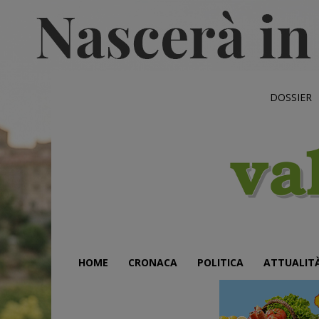
DOSSIER
HOME
CRONACA
POLITICA
ATTUALIT