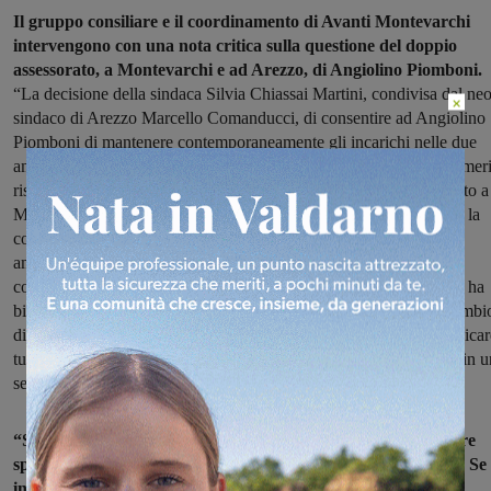
Il gruppo consiliare e il coordinamento di Avanti Montevarchi
intervengono con una nota critica sulla questione del doppio
assessorato, a Montevarchi e ad Arezzo, di Angiolino Piomboni.
“La decisione della sindaca Silvia Chiassai Martini, condivisa dal ne
×
sindaco di Arezzo Marcello Comanducci, di consentire ad Angiolino
Piomboni di mantenere contemporaneamente gli incarichi nelle due
amministrazioni apre una questione politica e amministrativa che meri
risposte chiare. La questione non è Piomboni, anche se sull’operato a
Montevarchi abbiamo un giudizio molto negativo. La questione è la
coerenza di due sindaci che avevano rivendicato la necessità di
amministratori pienamente dedicati e che oggi scelgono invece di
condividere lo stesso assessore tra due Comuni. Montevarchi non ha
bisogno di un assessore «a mezzo servizio». Ha bisogno di un cambi
di passo di un diverso attore con un amministratore che possa dedicar
tutto il proprio tempo e la propria attenzione alla città, soprattutto in 
settore delicato come l’urbanistica”.
“Se davvero Piomboni è ritenuto indispensabile, allora occorre
spiegare perché non sia stato individuato un nuovo assessore. Se
invece non è indispensabile, diventa difficile comprendere le