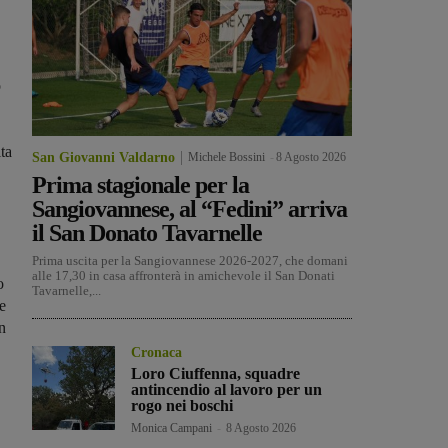
o
ta
San Giovanni Valdarno
Michele Bossini
-
8 Agosto 2026
Prima stagionale per la
Sangiovannese, al “Fedini” arriva
il San Donato Tavarnelle
Prima uscita per la Sangiovannese 2026-2027, che domani
alle 17,30 in casa affronterà in amichevole il San Donati
o
Tavarnelle,...
e
un
Cronaca
Loro Ciuffenna, squadre
antincendio al lavoro per un
rogo nei boschi
Monica Campani
-
8 Agosto 2026