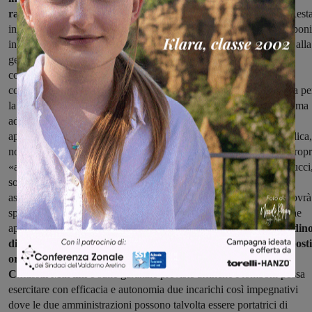
ragioni del doppio incarico”, sostiene Avanti Montevarchi.
“Rest
inoltre il giudizio politico negativo sull’azione promossa da Piomboni
in questi anni. Emblematiche sono le scelte urbanistiche volte più alla
gestione a colpi di varianti che alla prospettiva e la variante del
collegamento tra Ponte Leonardo e via Matteotti, sulla quale
continuano a permanere forti perplessità riguardo alla sua efficacia pe
la viabilità cittadina. Per giustificare questa scelta la sindaca richiama
addirittura una sorta di «semestre bianco»: un’espressione che
appartiene alla Costituzione e riguarda il Presidente della Repubblica,
non certo un sindaco. Il rischio è quello di inaugurare un vero e propr
«anno bianco» amministrativo. Il tutto mentre il sindaco Comanducci
solo pochi giorni fa, aveva dichiarato di voler garantire alla città
assessori pienamente impegnati nel proprio ruolo. Comanducci dovrà
spiegare ai cittadini di Arezzo perché oggi avalla una decisione che
appare in contrasto con quanto affermato finora.
Dal primo cittadin
di Arezzo ci aspettiamo una spiegazione pubblica sui presupposti
organizzativi e politici dell’accordo raggiunto con la sindaca
Chiassai Martini
e sulle garanzie previste affinché Piomboni possa
esercitare con efficacia e autonomia due incarichi così impegnativi
dove le due amministrazioni possono talvolta essere portatrici di