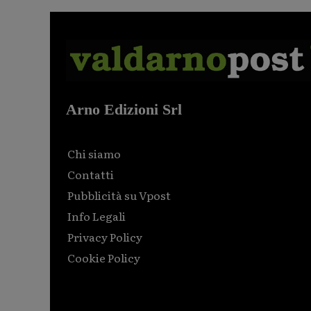
Arno Edizioni Srl
Chi siamo
Contatti
Pubblicità su Vpost
Info Legali
Privacy Policy
Cookie Policy
Html code here! Replace this with any non empty raw
html code and that's it.