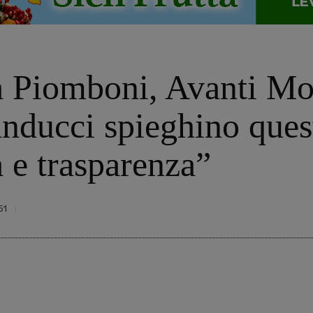
a Piomboni, Avanti Mo
nducci spieghino quest
 e trasparenza”
51