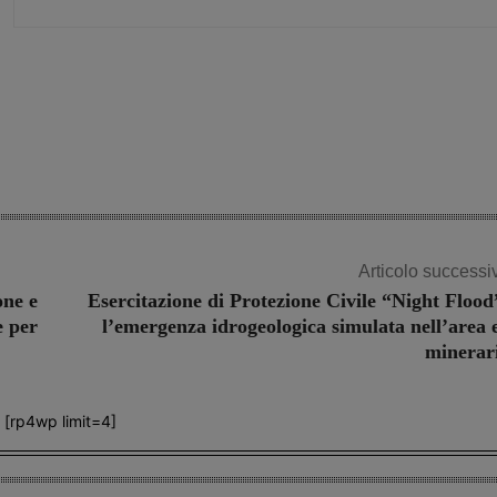
Share
Articolo successi
one e
Esercitazione di Protezione Civile “Night Flood
e per
l’emergenza idrogeologica simulata nell’area 
minerar
[rp4wp limit=4]