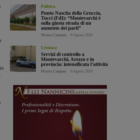
a
Politica
Punto Nascita della Gruccia,
Tucci (FdI): “Montevarchi è
sulla giusta strada di un
aumento dei parti”
Monica Campani
-
8 Agosto 2026
r
Cronaca
Servizi di controllo a
Montevarchi, Arezzo e in
provincia: intensificata l’attività
io
Monica Campani
-
8 Agosto 2026
,
o