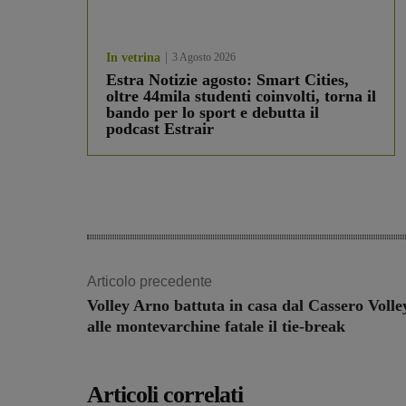
In vetrina
3 Agosto 2026
Estra Notizie agosto: Smart Cities,
oltre 44mila studenti coinvolti, torna il
bando per lo sport e debutta il
podcast Estrair
Articolo precedente
Volley Arno battuta in casa dal Cassero Volle
alle montevarchine fatale il tie-break
Articoli correlati