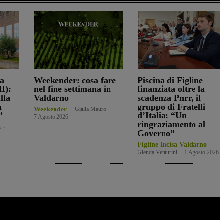
la
Weekender: cosa fare
Piscina di Figline
I):
nel fine settimana in
finanziata oltre la
lla
Valdarno
scadenza Pnrr, il
n
gruppo di Fratelli
Weekender
Giulia Mauro
-
”
d’Italia: “Un
7 Agosto 2026
ringraziamento al
i
-
Governo”
Figline Incisa Valdarno
Glenda Venturini
-
1 Agosto 2026