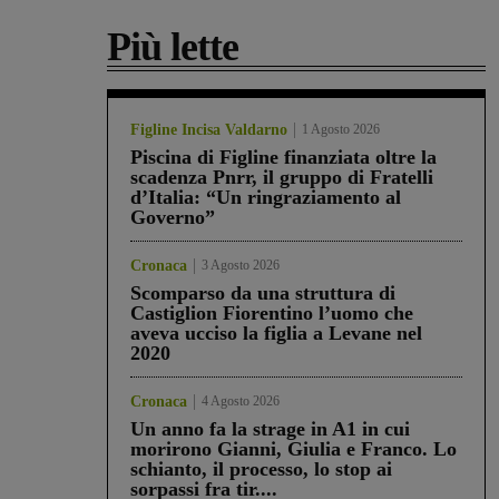
Più lette
Figline Incisa Valdarno
1 Agosto 2026
Piscina di Figline finanziata oltre la
scadenza Pnrr, il gruppo di Fratelli
d’Italia: “Un ringraziamento al
Governo”
Cronaca
3 Agosto 2026
Scomparso da una struttura di
Castiglion Fiorentino l’uomo che
aveva ucciso la figlia a Levane nel
2020
Cronaca
4 Agosto 2026
Un anno fa la strage in A1 in cui
morirono Gianni, Giulia e Franco. Lo
schianto, il processo, lo stop ai
sorpassi fra tir....