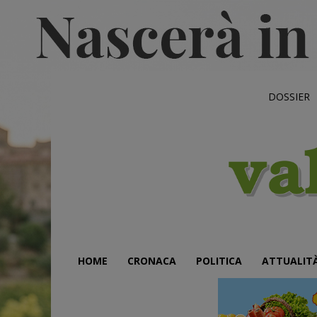
DOSSIER
HOME
CRONACA
POLITICA
ATTUALIT