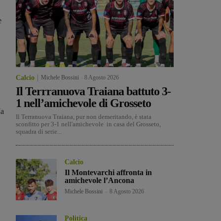
e
Calcio
Michele Bossini
-
8 Agosto 2026
Il Terrranuova Traiana battuto 3-
1 nell’amichevole di Grosseto
Ma
Il Terranuova Traiana, pur non demeritando, è stata
sconfitto per 3-1 nell'amichevole in casa del Grosseto,
squadra di serie...
Calcio
Il Montevarchi affronta in
amichevole l’Ancona
Michele Bossini
-
8 Agosto 2026
Politica