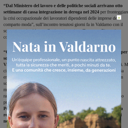
“Dal Ministero del lavoro e delle politiche sociali arrivano otto
settimane di cassa integrazione in deroga nel 2024
per fronteggiar
×
la crisi occupazionale dei lavoratori dipendenti delle imprese del
comparto moda”, sull’incontro tenutosi giorni fa in Valdarno con il
sottosegretario al lavoro Durigon interviene Tommaso Pierazzi
coordinatore provinciale di M5S.
“Qualunque aiuto messo in campo lo riteniamo apprezzabile per
sostenere un comparto in crisi come quello della moda che in
Valdarno tocca tante famiglie
. Quasi il 25% degli occupati totali. 
ci preoccupiamo nel momento stesso che un’azione così risicata sia
enfatizzata senza avere rassicurazioni sui passi successivi e cioè un
sostegno maggiormente strutturato su tutta la filiera del comparto
moda. A quel tavolo oltre ai sindaci della vallata c’erano i
rappresentanti delle categorie economiche che invece hanno mosso
precise tipologie di interventi a salvaguardia dell’intera filiera.
Purtroppo è l’ultima manovra di bilancio a preoccuparci sulla
reale volontà di questo governo nel voler individuare le azioni
necessarie a sostegno del Paese”.