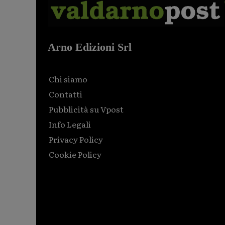
Arno Edizioni Srl
Chi siamo
Contatti
Pubblicità su Vpost
Info Legali
Privacy Policy
Cookie Policy
Html code here! Replace this with any non empty raw
html code and that's it.