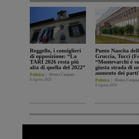
Reggello, i consiglieri
Punto Nascita del
di opposizione: “La
Gruccia, Tucci (Fd
TARI 2026 resta più
“Montevarchi è su
alta di quella del 2022”
giusta strada di u
aumento dei parti
Politica
Monica Campani
-
8 Agosto 2026
Politica
Monica Campan
8 Agosto 2026