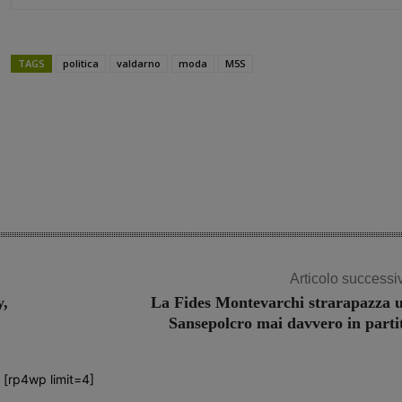
TAGS
politica
valdarno
moda
M5S
Share
Articolo successi
y,
La Fides Montevarchi strarapazza 
Sansepolcro mai davvero in parti
[rp4wp limit=4]