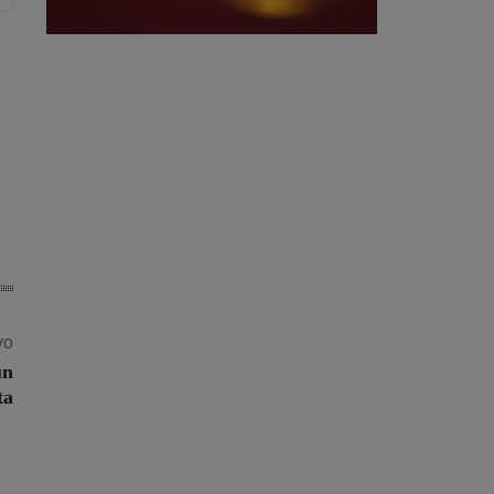
vo
un
ta