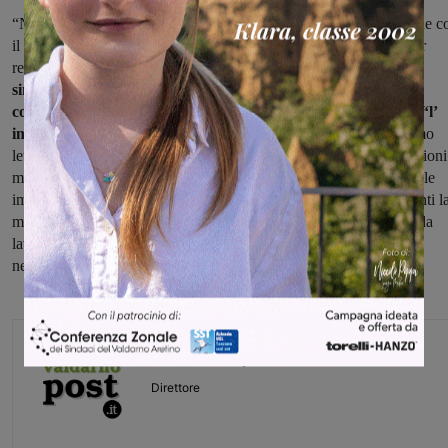
“Non a caso nel confronto di ieri è tornato centrale l’interlocuzione c
il sistema bancario per un accesso alla liquidità che permetta di far
respirare le imprese.
Ci stupiscono anche le affermazioni della
sindaca di Montevarchi che alla domanda posta sul mancato
coinvolgimento dei sindacati ha detto che non ha preclusioni “l’
importante però è che si sia propositivi”.
Da quello che abbiamo
letto, i sindacati hanno evidenziato che “moda” non è solo confezioni
ma anche pelletteria, calzaturifici, accessori e in modo particolare le
imprese metalmeccaniche. Perché come hanno già ricordato in tanti l
moda in Valdarno è una vera e propria filiera con un indotto che da
lavoro anche a interi nuclei familiari. Per questo condividiamo la
necessità di rivedere i codici Ateco coinvolti”.
Monica Campani
Direttore