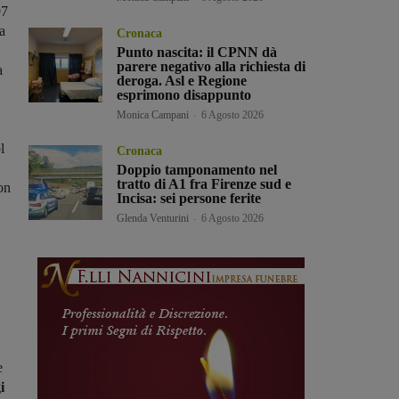
97
la
Cronaca
Punto nascita: il CPNN dà
parere negativo alla richiesta di
a
deroga. Asl e Regione
,
esprimono disappunto
Monica Campani
-
6 Agosto 2026
l
Cronaca
Doppio tamponamento nel
tratto di A1 fra Firenze sud e
on
Incisa: sei persone ferite
Glenda Venturini
-
6 Agosto 2026
e
i