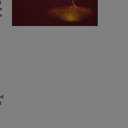
i
me
no
ed
l