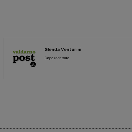
Glenda Venturini
Capo redattore
Share