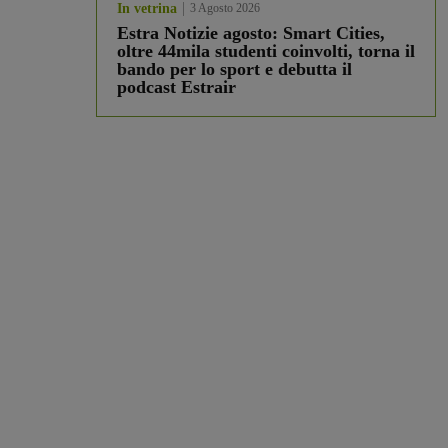
In vetrina
3 Agosto 2026
Estra Notizie agosto: Smart Cities,
oltre 44mila studenti coinvolti, torna il
bando per lo sport e debutta il
podcast Estrair