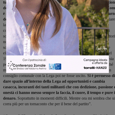
tutto è calato dall’alto, anche contro quelle che sono le indicazion
dei militanti del territorio con risultati elettorali deprimenti. Co
è successo alle elezioni amministrative di Figline e Incisa Valdar
del 2024:
i vertici Regionali e provinciali hanno deciso di appoggiare
la candidatura Pittori andando contro la volontà dei consiglieri
comunali della Lega (Ciari e Gonnelli) i quali, chiaramente, non si
sono ricandidati. E così la Lega ha perso le elezioni: sia perché Pittori
non è stato eletto Sindaco sia perché la Lega ha subito una sonora
sconfitta passando dal 20% del 2019 all’1,8% e nessun consigliere
eletto. Percentuale quella dell’1,8% addirittura inferiore a quella del
1997 che era del 2,6%. Tutto ciò in passato non sarebbe successo sia
perché i candidati venivano scelti dal e sul territorio ed anche perché
mai e poi mai il partito di Bossi avrebbe sostenuto uno che eletto in
consiglio comunale con la Lega poi ne fosse uscito.
Si è permesso di
dare spazio all’interno della Lega ad opportunisti e cambia
casacca, incuranti dei tanti militanti che con dedizione, passione 
onestà ci hanno messo sempre la faccia, il cuore, il tempo e pure i
denaro.
Soprattutto in momenti difficili. Mentre ora mi sembra che si
corra più per un tornaconto che per il bene del partito”.