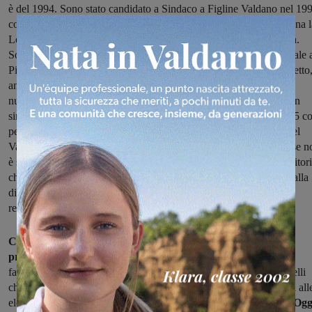
è del 1994. Sono stato candidato a Sindaco a Figline Valdano nel 19
con il risultato stratosferico, per allora, del 2,6%; quando in Toscana 
Lega Nord di Umberto Bossi prendeva percentuali dello 0 virgola.
Sono stato nel 2009 candidato a Sindaco e poi consigliere comunale 
Pian di Scò (AR) periodo che ricordo con grande nostalgia ed affetto
anche per i numerosi attestati di stima e simpatia che ancora oggi
numerosi cittadini nutrono nei miei confronti e che io ricambio con
sincerità. E poi c’è stata la mia candidatura alle Regionali del 2015 co
per me strepitoso risultato di essere stato il candidato più votato del
Valdarno Aretino e Fiorentino, con oltre 4000 preferenze (anche se n
è scattata l’elezione). Ecco voglio dire a tutti questi amici e sostenitori
che nulla cambia con tutti voi, essendo le mie perplessità relative alla
direzione generale della Segreteria e alla direzione dei vertici
regionali”.
Ciari poi prosegue spiegando i motivi che lo hanno spinto a
prendere questa decisione:
“Nella Lega, nella vecchia Lega, si
facevano tante riunioni con militanti e sostenitori per ascoltare quelli
che erano le priorità e i problemi del territorio. E anche i candidati all
elezioni comunali, soprattutto, venivano scelti sul e dal territorio.
Ogg