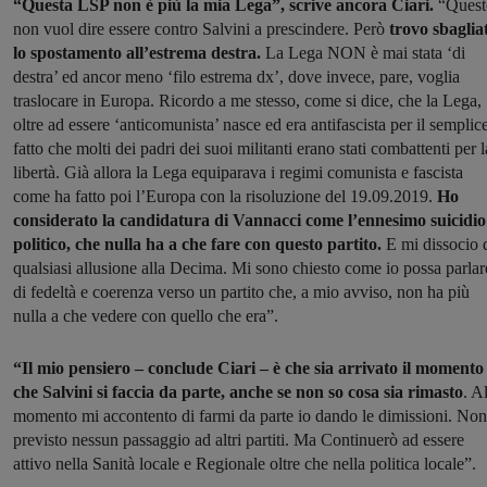
“Questa LSP non è più la mia Lega”, scrive ancora Ciari.
“Quest
non vuol dire essere contro Salvini a prescindere. Però
trovo sbaglia
lo spostamento all’estrema destra.
La Lega NON è mai stata ‘di
destra’ ed ancor meno ‘filo estrema dx’, dove invece, pare, voglia
traslocare in Europa. Ricordo a me stesso, come si dice, che la Lega,
oltre ad essere ‘anticomunista’ nasce ed era antifascista per il semplic
fatto che molti dei padri dei suoi militanti erano stati combattenti per l
libertà. Già allora la Lega equiparava i regimi comunista e fascista
come ha fatto poi l’Europa con la risoluzione del 19.09.2019.
Ho
considerato la candidatura di Vannacci come l’ennesimo suicidio
politico, che nulla ha a che fare con questo partito.
E mi dissocio 
qualsiasi allusione alla Decima. Mi sono chiesto come io possa parlar
di fedeltà e coerenza verso un partito che, a mio avviso, non ha più
nulla a che vedere con quello che era”.
“Il mio pensiero – conclude Ciari – è che sia arrivato il momento
che Salvini si faccia da parte, anche se non so cosa sia rimasto
. A
momento mi accontento di farmi da parte io dando le dimissioni. Non
previsto nessun passaggio ad altri partiti. Ma Continuerò ad essere
attivo nella Sanità locale e Regionale oltre che nella politica locale”.