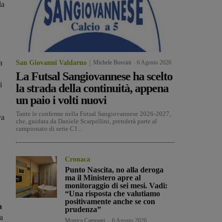
la
a
San Giovanni Valdarno
Michele Bossini
-
6 Agosto 2026
La Futsal Sangiovannese ha scelto
i
la strada della continuità, appena
un paio i volti nuovi
Tante le conferme nella Futsal Sangiovannese 2026-2027,
va
che, guidata da Daniele Scarpellini, prenderà parte al
campionato di serie C1...
Cronaca
Punto Nascita, no alla deroga
ma il Ministero apre al
monitoraggio di sei mesi. Vadi:
“Una risposta che valutiamo
positivamente anche se con
a
prudenza”
a
Monica Campani
-
6 Agosto 2026