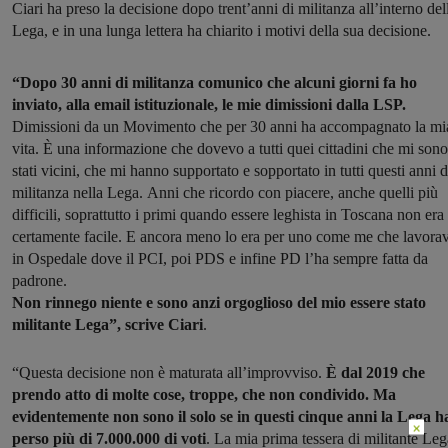
Ciari ha preso la decisione dopo trent’anni di militanza all’interno del
Lega, e in una lunga lettera ha chiarito i motivi della sua decisione.
“Dopo 30 anni di militanza comunico che alcuni giorni fa ho
inviato, alla email istituzionale, le mie dimissioni dalla LSP.
Dimissioni da un Movimento che per 30 anni ha accompagnato la mi
vita. È una informazione che dovevo a tutti quei cittadini che mi sono
stati vicini, che mi hanno supportato e sopportato in tutti questi anni d
militanza nella Lega. Anni che ricordo con piacere, anche quelli più
difficili, soprattutto i primi quando essere leghista in Toscana non era
certamente facile. E ancora meno lo era per uno come me che lavora
in Ospedale dove il PCI, poi PDS e infine PD l’ha sempre fatta da
padrone.
Non rinnego niente e sono anzi orgoglioso del mio essere stato
militante Lega”, scrive Ciari
.
“Questa decisione non è maturata all’improvviso.
È dal 2019 che
prendo atto di molte cose, troppe, che non condivido. Ma
evidentemente non sono il solo se in questi cinque anni la Lega h
×
perso più di 7.000.000 di voti
. La mia prima tessera di militante Leg