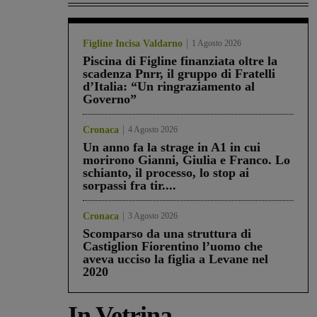
Figline Incisa Valdarno
1 Agosto 2026
Piscina di Figline finanziata oltre la
scadenza Pnrr, il gruppo di Fratelli
d’Italia: “Un ringraziamento al
Governo”
Cronaca
4 Agosto 2026
Un anno fa la strage in A1 in cui
morirono Gianni, Giulia e Franco. Lo
schianto, il processo, lo stop ai
sorpassi fra tir....
Cronaca
3 Agosto 2026
Scomparso da una struttura di
Castiglion Fiorentino l’uomo che
aveva ucciso la figlia a Levane nel
2020
In Vetrina