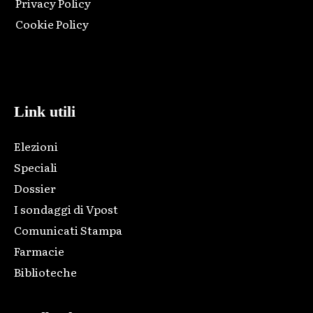
Privacy Policy
Cookie Policy
Html code here! Replace this with any non empty raw html
code and that's it.
Link utili
Elezioni
Speciali
Dossier
I sondaggi di Vpost
Comunicati Stampa
Farmacie
Biblioteche