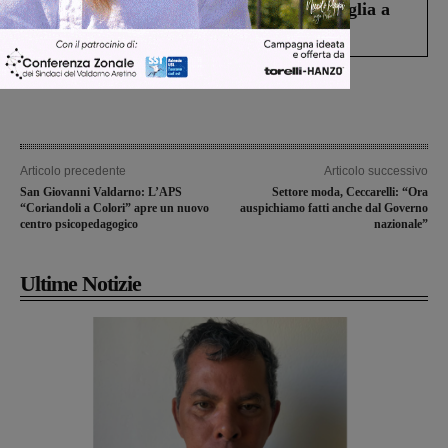
Fiorentino l’uomo che aveva ucciso la figlia a
Levane nel 2020
Articolo precedente
Articolo successivo
San Giovanni Valdarno: L’APS
Settore moda, Ceccarelli: “Ora
“Coriandoli a Colori” apre un nuovo
auspichiamo fatti anche dal Governo
centro psicopedagogico
nazionale”
Ultime Notizie