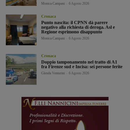
Monica Campani
-
6 Agosto 2026
Cronaca
Punto nascita: il CPNN dà parere
negativo alla richiesta di deroga. Asl e
Regione esprimono disappunto
Monica Campani
-
6 Agosto 2026
Cronaca
Doppio tamponamento nel tratto di A1
fra Firenze sud e Incisa: sei persone ferite
Glenda Venturini
-
6 Agosto 2026