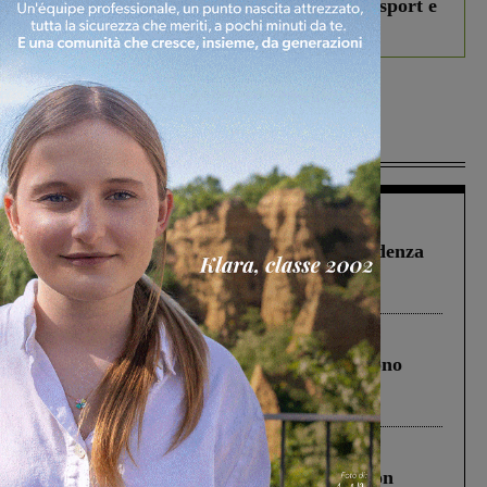
studenti coinvolti, torna il bando per lo sport e
debutta il podcast Estrair
Più lette
Figline Incisa Valdarno
1 Agosto 2026
Piscina di Figline finanziata oltre la scadenza
Pnrr, il gruppo di Fratelli d’Italia: “Un
ringraziamento al Governo”
Cronaca
4 Agosto 2026
Un anno fa la strage in A1 in cui morirono
Gianni, Giulia e Franco. Lo schianto, il
processo, lo stop ai sorpassi fra tir....
Cronaca
3 Agosto 2026
Scomparso da una struttura di Castiglion