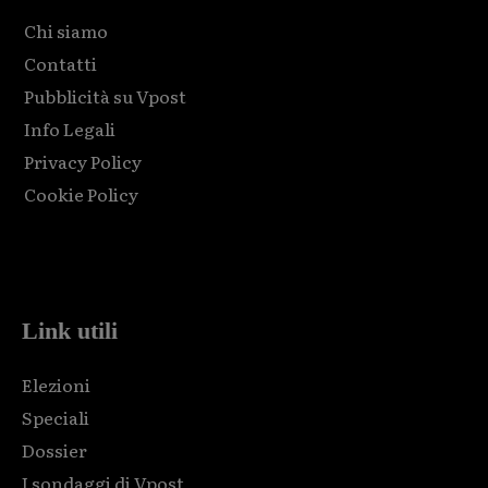
Chi siamo
Contatti
Pubblicità su Vpost
Info Legali
Privacy Policy
Cookie Policy
Html code here! Replace this with any non empty raw html
code and that's it.
Link utili
Elezioni
Speciali
Dossier
I sondaggi di Vpost