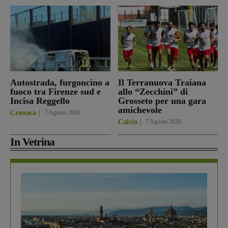
Autostrada, furgoncino a
Il Terranuova Traiana
fuoco tra Firenze sud e
allo “Zecchini” di
Incisa Reggello
Grosseto per una gara
amichevole
Cronaca
7 Agosto 2026
Calcio
7 Agosto 2026
In Vetrina