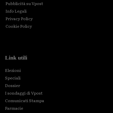
Pubblicità su Vpost
Info Legali
Privacy Policy
Cookie Policy
Html code here! Replace this with any non empty raw html
code and that's it.
Link utili
Elezioni
Speciali
Dossier
I sondaggi di Vpost
Comunicati Stampa
Farmacie