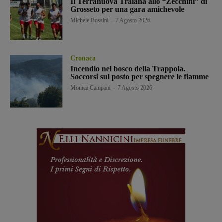
Il Terranuova Traiana allo “Zecchini” di
Grosseto per una gara amichevole
Michele Bossini
-
7 Agosto 2026
Cronaca
Incendio nel bosco della Trappola.
Soccorsi sul posto per spegnere le fiamme
Monica Campani
-
7 Agosto 2026