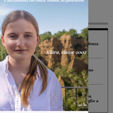
Più lette
Figline Incisa Valdarno
1 Agosto 2026
Piscina di Figline finanziata oltre la scadenza
Pnrr, il gruppo di Fratelli d’Italia: “Un
ringraziamento al Governo”
Cronaca
4 Agosto 2026
Un anno fa la strage in A1 in cui morirono
Gianni, Giulia e Franco. Lo schianto, il
processo, lo stop ai sorpassi fra tir....
Cronaca
3 Agosto 2026
Scomparso da una struttura di Castiglion
Fiorentino l’uomo che aveva ucciso la figlia a
Levane nel 2020