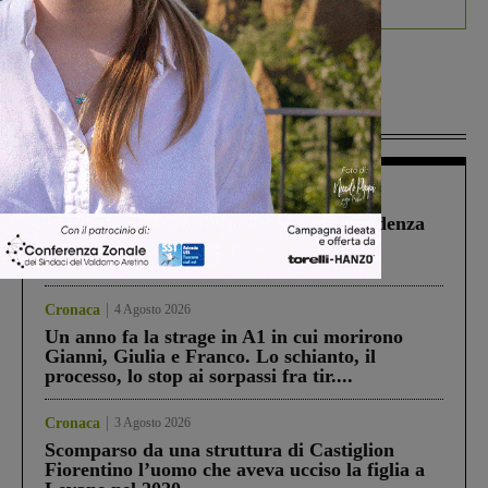
Più lette
Figline Incisa Valdarno
1 Agosto 2026
Piscina di Figline finanziata oltre la scadenza
Pnrr, il gruppo di Fratelli d’Italia: “Un
ringraziamento al Governo”
Cronaca
4 Agosto 2026
Un anno fa la strage in A1 in cui morirono
Gianni, Giulia e Franco. Lo schianto, il
processo, lo stop ai sorpassi fra tir....
Cronaca
3 Agosto 2026
Scomparso da una struttura di Castiglion
Fiorentino l’uomo che aveva ucciso la figlia a