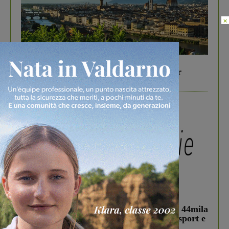
×
In vetrina
6 Agosto 2026
Gita di famiglia a Firenze: 5 idee per far
divertire i tuoi figli
In vetrina
3 Agosto 2026
Estra Notizie agosto: Smart Cities, oltre 44mila
studenti coinvolti, torna il bando per lo sport e
debutta il podcast Estrair