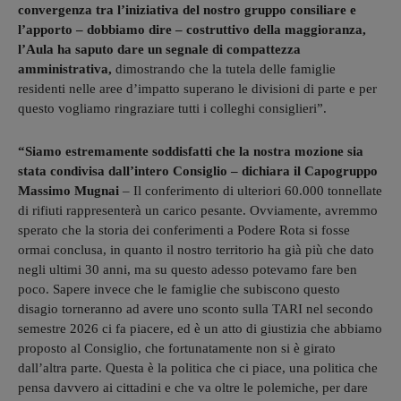
convergenza tra l’iniziativa del nostro gruppo consiliare e
l’apporto – dobbiamo dire – costruttivo della maggioranza,
l’Aula ha saputo dare un segnale di compattezza
amministrativa,
dimostrando che la tutela delle famiglie
residenti nelle aree d’impatto superano le divisioni di parte e per
questo vogliamo ringraziare tutti i colleghi consiglieri”.
“Siamo estremamente soddisfatti che la nostra mozione sia
stata condivisa dall’intero Consiglio – dichiara il Capogruppo
Massimo Mugnai
– Il conferimento di ulteriori 60.000 tonnellate
di rifiuti rappresenterà un carico pesante. Ovviamente, avremmo
sperato che la storia dei conferimenti a Podere Rota si fosse
ormai conclusa, in quanto il nostro territorio ha già più che dato
negli ultimi 30 anni, ma su questo adesso potevamo fare ben
poco. Sapere invece che le famiglie che subiscono questo
disagio torneranno ad avere uno sconto sulla TARI nel secondo
semestre 2026 ci fa piacere, ed è un atto di giustizia che abbiamo
proposto al Consiglio, che fortunatamente non si è girato
dall’altra parte. Questa è la politica che ci piace, una politica che
pensa davvero ai cittadini e che va oltre le polemiche, per dare