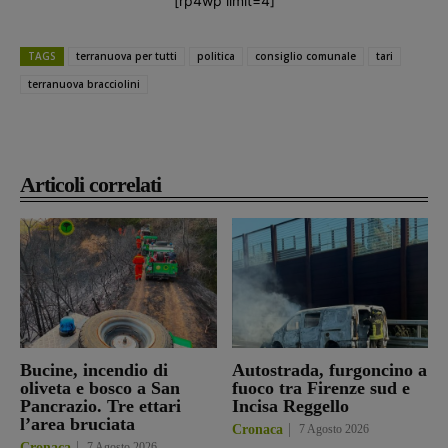
[rp4wp limit=4]
TAGS
terranuova per tutti
politica
consiglio comunale
tari
terranuova bracciolini
Articoli correlati
Bucine, incendio di
Autostrada, furgoncino a
oliveta e bosco a San
fuoco tra Firenze sud e
Pancrazio. Tre ettari
Incisa Reggello
l’area bruciata
Cronaca
7 Agosto 2026
Cronaca
7 Agosto 2026