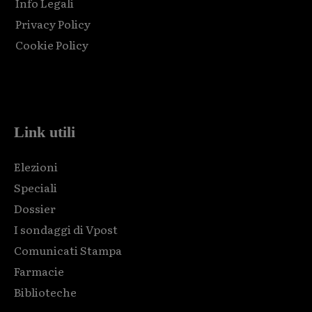
Info Legali
Privacy Policy
Cookie Policy
Html code here! Replace this with any non empty raw html
code and that's it.
Link utili
Elezioni
Speciali
Dossier
I sondaggi di Vpost
Comunicati Stampa
Farmacie
Biblioteche