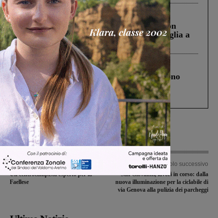
Cronaca
3 Agosto 2026
Scomparso da una struttura di Castiglion
Fiorentino l’uomo che aveva ucciso la figlia a
Levane nel 2020
Cronaca
4 Agosto 2026
Un anno fa la strage in A1 in cui morirono
Gianni, Giulia e Franco. Lo schianto, il
processo, lo stop ai sorpassi fra tir....
Articolo precedente
Articolo successivo
Un centrocampista esperto per la
San Giovanni, lavori in corso: dalla
Faellese
nuova illuminazione per la ciclabile di
via Genova alla pulizia dei parcheggi