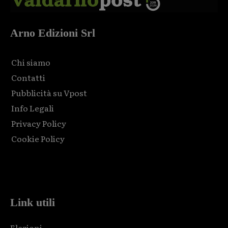
Arno Edizioni Srl
Chi siamo
Contatti
Pubblicità su Vpost
Info Legali
Privacy Policy
Cookie Policy
Html code here! Replace this with any non empty raw html
code and that's it.
Link utili
Elezioni