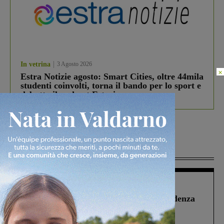
In vetrina
3 Agosto 2026
×
Estra Notizie agosto: Smart Cities, oltre 44mila
studenti coinvolti, torna il bando per lo sport e
debutta il podcast Estrair
Più lette
Figline Incisa Valdarno
1 Agosto 2026
Piscina di Figline finanziata oltre la scadenza
Pnrr, il gruppo di Fratelli d’Italia: “Un
ringraziamento al Governo”