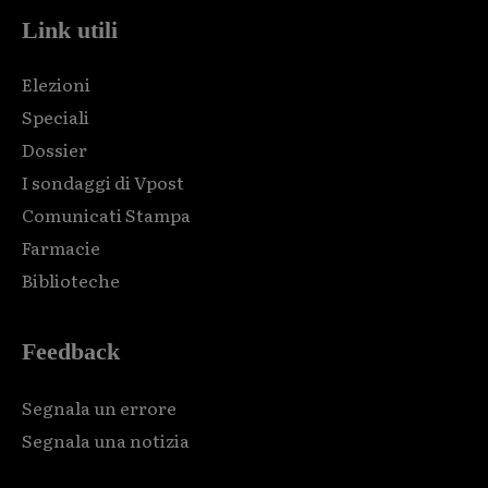
Link utili
Elezioni
Episodio #4: Il cadavere senza nome
Speciali
Aug 17, 2023 • 5:29
Un cadavere senza nome ritrovato sulle sponde dell'Arno. Un caso misterioso, ancora non risolto.
Dossier
I sondaggi di Vpost
Comunicati Stampa
Farmacie
Biblioteche
Feedback
Episodio #5: l'Ammazzabambini di Incisa
Sep 27, 2023 • 5:28
Il primo serial killer del Valdarno e la lunga scia di terribili omicidi che sconvolse Incisa.
Segnala un errore
Segnala una notizia