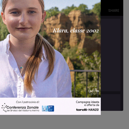
Episode
SHARE
Episodio #4: Antonio Cacciapuoti, ma dimmi
di te…
Feb 23, 2024 • 34:21
Episodio #1: Il caso
Pieralli
Jul 5, 2023 • 8:14
Chi era davvero Pieralli? E la sua morte si lega a circostanza naturali o a qualche vicenda che, ancora dopo quasi trent'anni, resta tutta da chiarire?