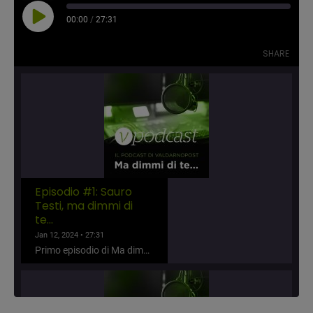
Play
00:00
/
27:31
Episode
SHARE
Episodio #1: Sauro
Testi, ma dimmi di
te...
Jan 12, 2024 • 27:31
Primo episodio di Ma dimmi di te... Ospite Sauro Testi che racconta aneddoti, storie e vicende che hanno segnato la sua vita.