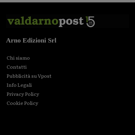
Arno Edizioni Srl
Chi siamo
Contatti
Pubblicità su Vpost
Info Legali
Privacy Policy
Cookie Policy
Html code here! Replace this with any non empty raw html
code and that's it.