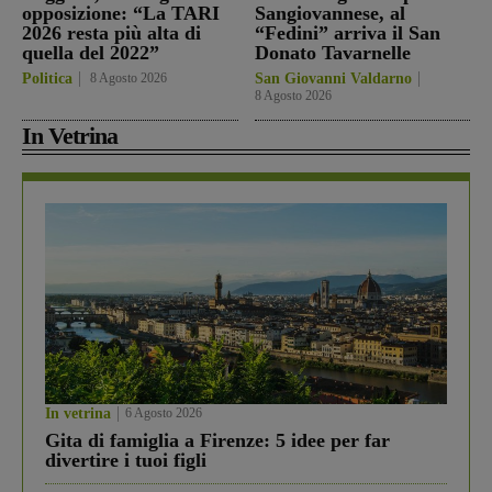
opposizione: “La TARI
Sangiovannese, al
2026 resta più alta di
“Fedini” arriva il San
quella del 2022”
Donato Tavarnelle
Politica
8 Agosto 2026
San Giovanni Valdarno
8 Agosto 2026
In Vetrina
In vetrina
6 Agosto 2026
Gita di famiglia a Firenze: 5 idee per far
divertire i tuoi figli