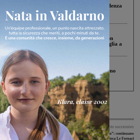
Piscina di Figline finanziata oltre la scadenza
Pnrr, il gruppo di Fratelli d’Italia: “Un
ringraziamento al Governo”
Cronaca
3 Agosto 2026
Scomparso da una struttura di Castiglion
Fiorentino l’uomo che aveva ucciso la figlia a
Levane nel 2020
Cronaca
4 Agosto 2026
Un anno fa la strage in A1 in cui morirono
Gianni, Giulia e Franco. Lo schianto, il
processo, lo stop ai sorpassi fra tir....
Articolo precedente
Articolo successivo
Verso il referendum sulla fusione tra
“Un tè con Jane Austen”: continuano
Pergine e Laterina: le motivazioni del
le iniziative alla biblioteca Le Fornaci