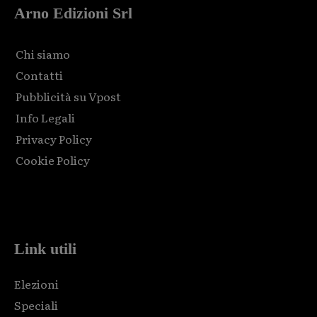
Arno Edizioni Srl
Chi siamo
Contatti
Pubblicità su Vpost
Info Legali
Privacy Policy
Cookie Policy
Html code here! Replace this with any non empty raw html
code and that's it.
Link utili
Elezioni
Speciali