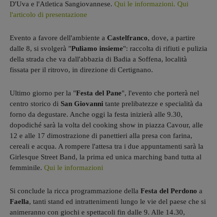
D'Uva e l'Atletica Sangiovannese.
Qui le informazioni.
Qui
l'articolo di presentazione
Evento a favore dell'ambiente a
Castelfranco
, dove, a partire
dalle 8, si svolgerà "
Puliamo insieme
": raccolta di rifiuti e pulizia
della strada che va dall'abbazia di Badia a Soffena, località
fissata per il ritrovo, in direzione di Certignano.
Ultimo giorno per la "
Festa del Pane
", l'evento che porterà nel
centro storico di
San Giovanni
tante prelibatezze e specialità da
forno da degustare. Anche oggi la festa inizierà alle 9.30,
dopodiché sarà la volta del cooking show in piazza Cavour, alle
12 e alle 17 dimostrazione di panettieri alla presa con farina,
cereali e acqua. A rompere l'attesa tra i due appuntamenti sarà la
Girlesque Street Band, la prima ed unica marching band tutta al
femminile.
Qui le informazioni
Si conclude la ricca programmazione della
Festa del Perdono
a
Faella
, tanti stand ed intrattenimenti lungo le vie del paese che si
animeranno con giochi e spettacoli fin dalle 9. Alle 14.30,