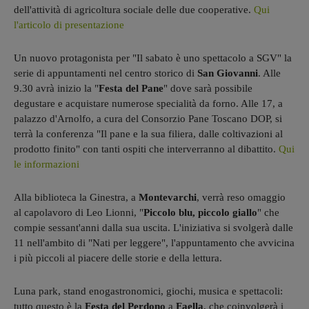
dell'attività di agricoltura sociale delle due cooperative.
Qui
l'articolo di presentazione
Un nuovo protagonista per "Il sabato è uno spettacolo a SGV" la
serie di appuntamenti nel centro storico di
San Giovanni
. Alle
9.30 avrà inizio la "
Festa del Pane
" dove sarà possibile
degustare e acquistare numerose specialità da forno. Alle 17, a
palazzo d'Arnolfo, a cura del Consorzio Pane Toscano DOP, si
terrà la conferenza "Il pane e la sua filiera, dalle coltivazioni al
prodotto finito" con tanti ospiti che interverranno al dibattito.
Qui
le informazioni
Alla biblioteca la Ginestra, a
Montevarchi
, verrà reso omaggio
al capolavoro di Leo Lionni, "
Piccolo blu, piccolo giallo
" che
compie sessant'anni dalla sua uscita. L'iniziativa si svolgerà dalle
11 nell'ambito di "Nati per leggere", l'appuntamento che avvicina
i più piccoli al piacere delle storie e della lettura.
Luna park, stand enogastronomici, giochi, musica e spettacoli:
tutto questo è la
Festa del Perdono
a
Faella
, che coinvolgerà i