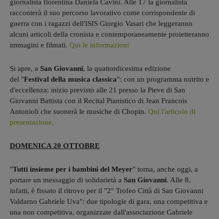
giornalista fiorentina Daniela Cavini. Alle 17 la giornalista
racconterà il suo percorso lavorativo come corrispondente di
guerra con i ragazzi dell'ISIS Giorgio Vasari che leggeranno
alcuni articoli della cronista e contemporaneamente proietteranno
immagini e filmati.
Qui le informazioni
Si apre, a
San Giovanni
, la quattordicesima edizione
del "
Festival della musica classica
": con un programma nutrito e
d'eccellenza: inizio previsto alle 21 presso la Pieve di San
Giovanni Battista con il Recital Pianistico di Jean Francois
Antonioli che suonerà le musiche di Chopin.
Qui l'articolo di
presentazione.
DOMENICA 20 OTTOBRE
"
Tutti insieme per i bambini del Meyer
" torna, anche oggi, a
portare un messaggio di solidarietà a
San Giovanni
. Alle 8,
infatti, è fissato il ritrovo per il "2° Trofeo Città di San Giovanni
Valdarno Gabriele Uva": due tipologie di gara, una competitiva e
una non competitiva, organizzate dall'associazione Gabriele