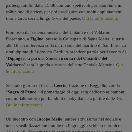
partecipanti fin dalle 15.30 con uno spettacoli per bambini e un
esibizione di arcieri, per poi proseguire con molti appuntamenti
fino a tarda serata lungo le vie del paese.
Qui le informazioni
Promosso dal sistema museale del Chianti e del Valdarno
Fiorentino, a
Figline
, presso la Collegiata di Santa Maria, si terrà
alle 16 la conferenza sulla narrazione del martirio di San Lorenzo
e sul dipinto di Ludovico Cardi. A prendere parola per l'evento di
"
Dipingere a parole. Storie circolari del Chianti e del
Valdarno
" sarà la guida e storica dell'arte Daniela Matteini.
Qui
le informazioni
Secondo giorno di festa a
Leccio
, frazione di Reggello, con la
"
Sagra di Penco
": il pomeriggio di oggi sarà dedicato ai bambini
con un laboratorio per bambini e baby dance a partire dalle 16.
Qui le informazioni
Un incontro con
Iacopo Melio
, autore attivissimo nel sociale e
nella sensibilizzazione tramite un linguaggio schietto e ironico.
Alle 16.30,
Terranuova
lo ospiterà nella propria sala consiliare