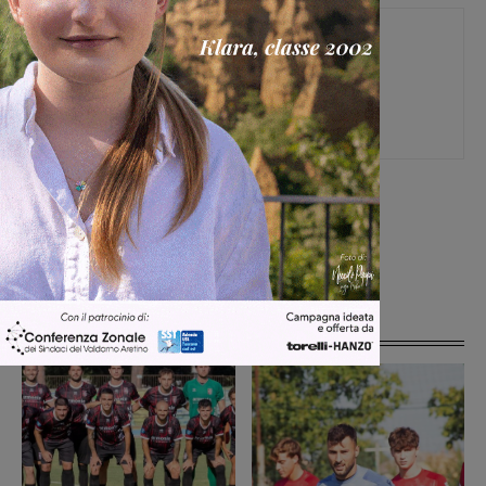
Matteo Mazzierli
[rp4wp limit=4]
Articoli correlati