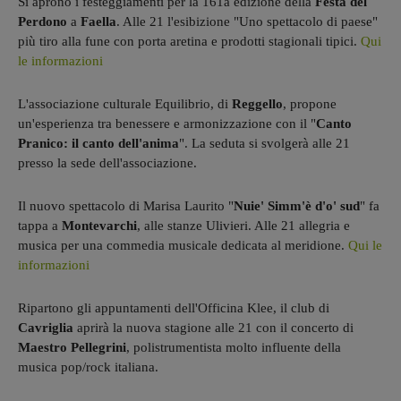
Si aprono i festeggiamenti per la 161a edizione della
Festa del
Perdono
a
Faella
. Alle 21 l'esibizione "Uno spettacolo di paese"
più tiro alla fune con porta aretina e prodotti stagionali tipici.
Qui
le informazioni
L'associazione culturale Equilibrio, di
Reggello
, propone
un'esperienza tra benessere e armonizzazione con il "
Canto
Pranico: il canto dell'anima
". La seduta si svolgerà alle 21
presso la sede dell'associazione.
Il nuovo spettacolo di Marisa Laurito "
Nuie' Simm'è d'o' sud
" fa
tappa a
Montevarchi
, alle stanze Ulivieri. Alle 21 allegria e
musica per una commedia musicale dedicata al meridione.
Qui le
informazioni
Ripartono gli appuntamenti dell'Officina Klee, il club di
Cavriglia
aprirà la nuova stagione alle 21 con il concerto di
Maestro Pellegrini
, polistrumentista molto influente della
musica pop/rock italiana.