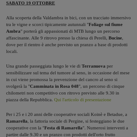
SABATO 19 OTTOBRE
Alla scoperta della Valdambra in bici, con un tracciato immersivo
tra le vigne e scorci tipicamente autunnali "
Foliage sul fiume
Ambra
" porterà gli appassionati di MTB lungo un percorso
affascinante. Alle 9 ritrovo presso la chiesa di Perelli,
Bucine
,
dove per il rientro è anche previsto un pranzo a base di prodotti
locali.
Una grande passeggiata lungo le vie di
Terranuova
per
sensibilizzare sul tema del tumore al seno, in occasione del mese
in cui viene promossa la prevenzione del cancro al seno si
svolgerà la "
Camminata in Rosa 048
", un percorso di cinque
chilometri non competitivo con ritrovo previsto alle 9.30 in
piazza della Repubblica.
Qui l'articolo di presentazione
Per i 25 e i 20 anni delle cooperative sociali Koinè e Betadue, a
Ramarella
, la fattoria sociale di Pergine, si festeggiano le due
cooperative con la "
Festa di Ramarella
". Numerosi interventi a
partire dalle 9.30 e un pranzo con prodotti dell'orto frutto