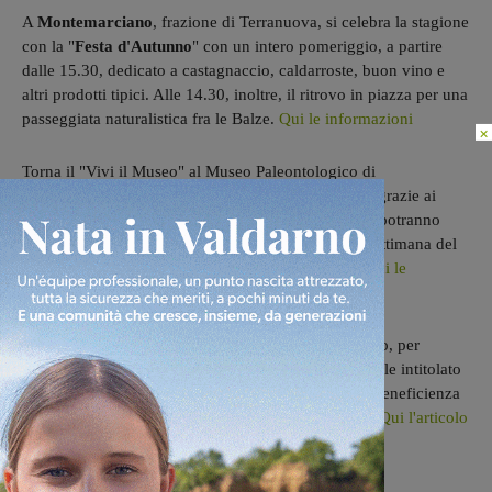
A
Montemarciano
, frazione di Terranuova, si celebra la stagione
con la "
Festa d'Autunno
" con un intero pomeriggio, a partire
dalle 15.30, dedicato a castagnaccio, caldarroste, buon vino e
altri prodotti tipici. Alle 14.30, inoltre, il ritrovo in piazza per una
passeggiata naturalistica fra le Balze.
Qui le informazioni
×
Torna il "Vivi il Museo" al Museo Paleontologico di
Montevarchi
con il laboratorio "
Lego Adventure
": grazie ai
famosi mattoncini colorati i ragazzi dai 3 ai 14 anni potranno
esprimere fantasia e creatività sui temi legati alla "Settimana del
Pianeta Terra". Previsti due turni alle 15 e alle 17.
Qui le
informazioni
Un'iniziativa solidale a
Cancelli
, frazione di Reggello, per
raccogliere fondi da destinare al progetto dell'ospedale intitolato
a
Mirko Mori
in Congo. L'apericena e concerto di beneficienza
avrà luogo al centro sportivo di Cancelli alle 19.30.
Qui l'articolo
di presentazione