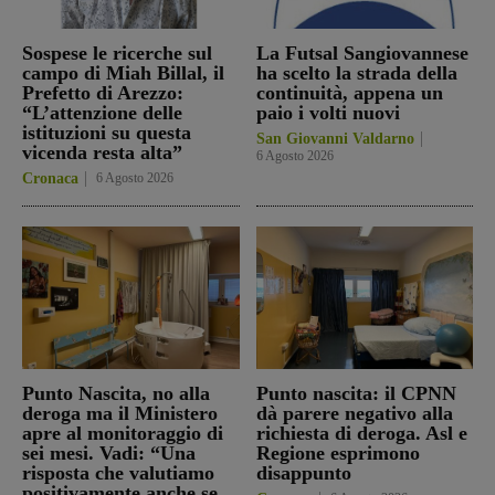
Sospese le ricerche sul
La Futsal Sangiovannese
campo di Miah Billal, il
ha scelto la strada della
Prefetto di Arezzo:
continuità, appena un
“L’attenzione delle
paio i volti nuovi
istituzioni su questa
San Giovanni Valdarno
vicenda resta alta”
6 Agosto 2026
Cronaca
6 Agosto 2026
Punto Nascita, no alla
Punto nascita: il CPNN
deroga ma il Ministero
dà parere negativo alla
apre al monitoraggio di
richiesta di deroga. Asl e
sei mesi. Vadi: “Una
Regione esprimono
risposta che valutiamo
disappunto
positivamente anche se