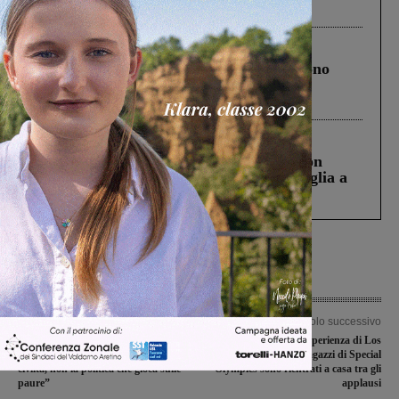
ringraziamento al Governo”
Cronaca
4 Agosto 2026
Un anno fa la strage in A1 in cui morirono
Gianni, Giulia e Franco. Lo schianto, il
processo, lo stop ai sorpassi fra tir....
Cronaca
3 Agosto 2026
Scomparso da una struttura di Castiglion
Fiorentino l’uomo che aveva ucciso la figlia a
Levane nel 2020
Articolo precedente
Articolo successivo
Migranti e accoglienza, il Pd in una
Terminata l’esperienza di Los
nota: “Prevalga il senso di umana
Angeles. Sofia e i ragazzi di Special
civiltà, non la politica che gioca sulle
Olympics sono rientrati a casa tra gli
paure”
applausi