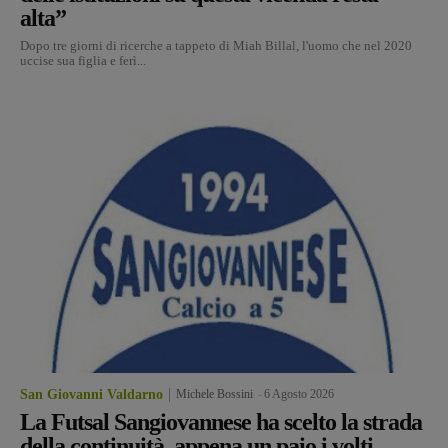
alta”
Dopo tre giorni di ricerche a tappeto di Miah Billal, l'uomo che nel 2020
uccise sua figlia e ferì...
San Giovanni Valdarno
Michele Bossini
-
6 Agosto 2026
La Futsal Sangiovannese ha scelto la strada
della continuità, appena un paio i volti