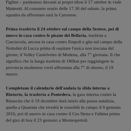
Figline – partiranno davanti ai propri tifosi il 17 ottobre in viale
Matteotti. Al consueto orario delle 17.30 del sabato, la prima
squadra da affrontare sarà la Carrarese.
Prima trasferta il 24 ottobre sul campo della Sestese, poi di
nuovo in casa contro le pisane del Bellaria
, trasferta a
Casciavola, ancora in casa contro Empoli e gita sul campo della
Nottolini di Lucca prima di ospitare l'unica non toscana del
girone, il Volley Castelvetro di Modena, alla 7° giornata. Il che
significa che la lunga trasferta di 180km per raggiungere la
provincia modenese verrà affrontata alla 7° di ritorno, il 19
marzo.
Completano il calendario dell'andata la sfida interna a
Riotorto, la trasferta a Pontedera
, la gara interna contro la
Rinascita che il 19 dicembre darà inizio alla pausa natalizia,
quella a Quarrata che rivedrà le rossoblù in campo il 9 gennaio
2016, poi di nuovo in casa contro il Cus Siena e l'ultima prima
del giro di boa il 23 gennaio a Montespertoli.