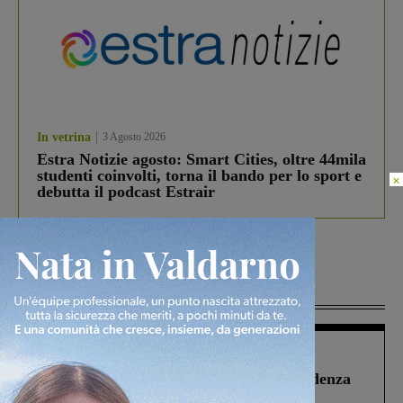
In vetrina
3 Agosto 2026
Estra Notizie agosto: Smart Cities, oltre 44mila
studenti coinvolti, torna il bando per lo sport e
×
debutta il podcast Estrair
Più lette
Figline Incisa Valdarno
1 Agosto 2026
Piscina di Figline finanziata oltre la scadenza
Pnrr, il gruppo di Fratelli d’Italia: “Un