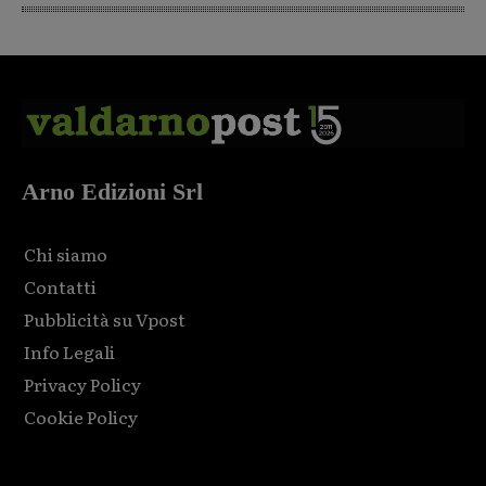
Arno Edizioni Srl
Chi siamo
Contatti
Pubblicità su Vpost
Info Legali
Privacy Policy
Cookie Policy
Html code here! Replace this with any non empty raw html
code and that's it.