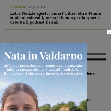
In vetrina
3 Agosto 2026
Estra Notizie agosto: Smart Cities, oltre 44mila
studenti coinvolti, torna il bando per lo sport e
debutta il podcast Estrair
×
Più lette
Figline Incisa Valdarno
1 Agosto 2026
Piscina di Figline finanziata oltre la scadenza
Pnrr, il gruppo di Fratelli d’Italia: “Un
ringraziamento al Governo”
Cronaca
4 Agosto 2026
Un anno fa la strage in A1 in cui morirono
Gianni, Giulia e Franco. Lo schianto, il
processo, lo stop ai sorpassi fra tir....