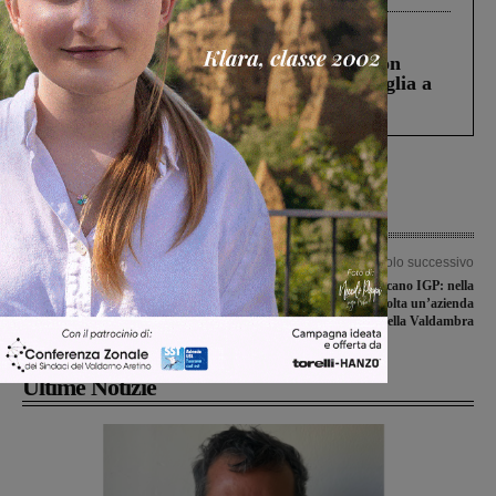
Cronaca
3 Agosto 2026
Scomparso da una struttura di Castiglion
Fiorentino l’uomo che aveva ucciso la figlia a
Levane nel 2020
Articolo precedente
Articolo successivo
I dati delle iscrizioni scolastiche: il
Truffa sull’olio toscano IGP: nella
numero più cospicuo al Benedetto
maxi inchiesta coinvolta un’azienda
Varchi. Boom all’alberghiero
della Valdambra
Ultime Notizie