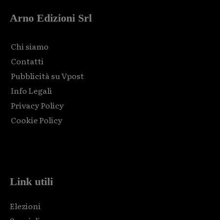
Arno Edizioni Srl
Chi siamo
Contatti
Pubblicità su Vpost
Info Legali
Privacy Policy
Cookie Policy
Html code here! Replace this with any non empty raw html
code and that's it.
Link utili
Elezioni