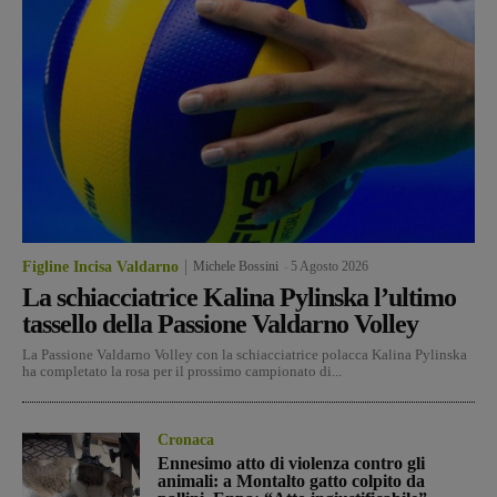
Figline Incisa Valdarno
Michele Bossini
-
5 Agosto 2026
La schiacciatrice Kalina Pylinska l’ultimo
tassello della Passione Valdarno Volley
La Passione Valdarno Volley con la schiacciatrice polacca Kalina Pylinska
ha completato la rosa per il prossimo campionato di...
Cronaca
Ennesimo atto di violenza contro gli
animali: a Montalto gatto colpito da