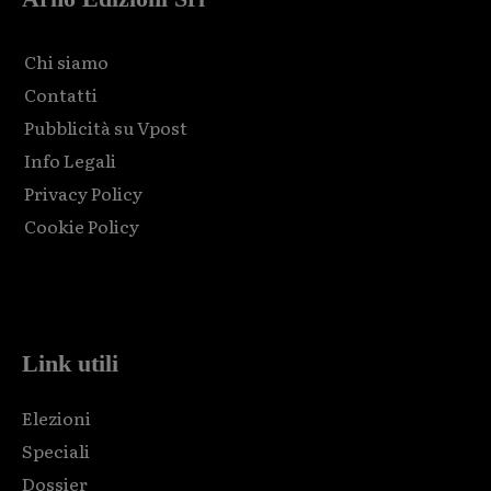
Chi siamo
Contatti
Pubblicità su Vpost
Info Legali
Privacy Policy
Cookie Policy
Html code here! Replace this with any non empty raw html
code and that's it.
Link utili
Elezioni
Speciali
Dossier