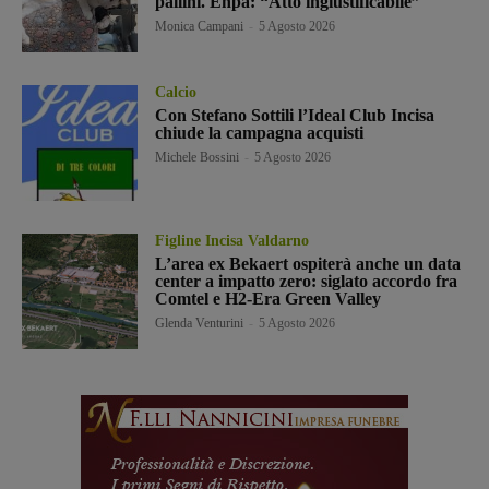
pallini. Enpa: “Atto ingiustificabile”
Monica Campani
-
5 Agosto 2026
Calcio
Con Stefano Sottili l’Ideal Club Incisa
chiude la campagna acquisti
Michele Bossini
-
5 Agosto 2026
Figline Incisa Valdarno
L’area ex Bekaert ospiterà anche un data
center a impatto zero: siglato accordo fra
Comtel e H2-Era Green Valley
Glenda Venturini
-
5 Agosto 2026