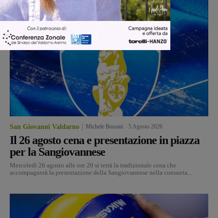
San Giovanni Valdarno
Michele Bossini
-
5 Agosto 2026
Il 26 agosto cena e presentazione in piazza
per la Sangiovannese
Mercoledì 26 agosto alle ore 20 si terrà la tradizionale cena che
accompagnerà la presentazione della Sangiovannese nella consueta...