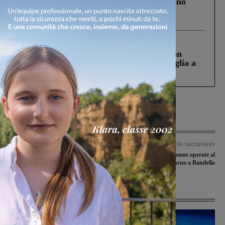
Un anno fa la strage in A1 in cui morirono
Gianni, Giulia e Franco. Lo schianto, il
processo, lo stop ai sorpassi fra tir....
Cronaca
3 Agosto 2026
Scomparso da una struttura di Castiglion
Fiorentino l’uomo che aveva ucciso la figlia a
Levane nel 2020
Articolo precedente
Articolo successivo
Futsal Sangiovannese under 21, serve
Andos, associazione donne operate al
la grande impresa per passare il turno
seno. Camminata intorno a Bandella
Ultime Notizie