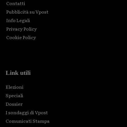
Contatti
Pubblicità su Vpost
Info Legali
Privacy Policy
Cookie Policy
Html code here! Replace this with any non empty raw html
code and that's it.
Link utili
Elezioni
Speciali
Dossier
I sondaggi di Vpost
Comunicati Stampa