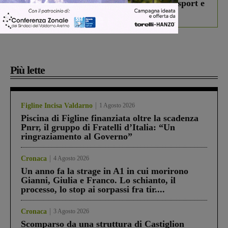
studenti coinvolti, torna il bando per lo sport e
debutta il podcast Estrair
Più lette
Figline Incisa Valdarno
1 Agosto 2026
Piscina di Figline finanziata oltre la scadenza
Pnrr, il gruppo di Fratelli d’Italia: “Un
ringraziamento al Governo”
Cronaca
4 Agosto 2026
Un anno fa la strage in A1 in cui morirono
Gianni, Giulia e Franco. Lo schianto, il
processo, lo stop ai sorpassi fra tir....
Cronaca
3 Agosto 2026
Scomparso da una struttura di Castiglion