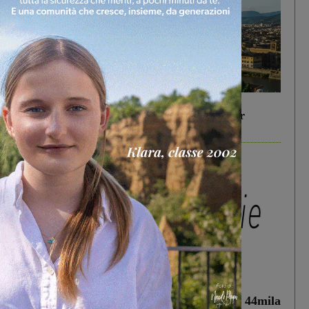
In vetrina
6 Agosto 2026
Gita di famiglia a Firenze: 5 idee per far
divertire i tuoi figli
In vetrina
3 Agosto 2026
Estra Notizie agosto: Smart Cities, oltre 44mila