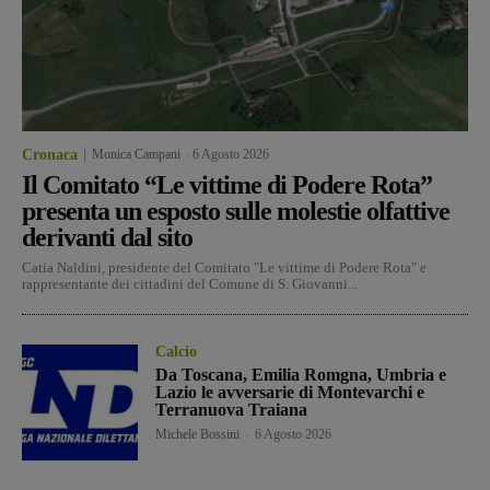
Cronaca
Monica Campani
-
6 Agosto 2026
Il Comitato “Le vittime di Podere Rota”
presenta un esposto sulle molestie olfattive
derivanti dal sito
Catia Naldini, presidente del Comitato "Le vittime di Podere Rota" e
rappresentante dei cittadini del Comune di S. Giovanni...
Calcio
Da Toscana, Emilia Romgna, Umbria e
Lazio le avversarie di Montevarchi e
Terranuova Traiana
Michele Bossini
-
6 Agosto 2026