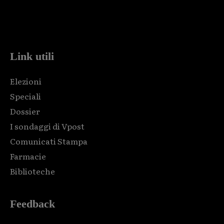
Html code here! Replace this with any non empty raw html
code and that's it.
Link utili
Elezioni
Speciali
Dossier
I sondaggi di Vpost
Comunicati Stampa
Farmacie
Biblioteche
Feedback