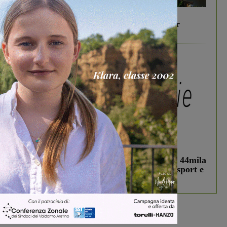
In vetrina
6 Agosto 2026
Gita di famiglia a Firenze: 5 idee per far
divertire i tuoi figli
In vetrina
3 Agosto 2026
Estra Notizie agosto: Smart Cities, oltre 44mila
studenti coinvolti, torna il bando per lo sport e
debutta il podcast Estrair