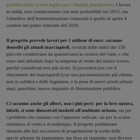
pubblica dello scorso luglio con i cittadini piandiscoesi
. I lavori,
in realtà, non cominceranno con tutta probabilità nel 2015, ma
l'obiettivo dell'Amministrazione comunale è quello di aprire il
cantiere nel primo trimestre del 2016.
Il progetto prevede lavori per 1 milione di euro: saranno
demoliti gli attuali marciapiedi,
rovinati dalle radici dei 150
pini che costituivano da quarant'anni la cornice del viale, e che
sono stati abbattuti dopo la tempesta di vento del marzo scorso,
perché considerati non più sicuri. Si procederà poi con il
rifacimento dei marciapiedi (con una pavimentazione più rifinita,
non in asfalto) e delle fognature, e la posa di nuovi arredi urbani:
siepi, panchine, nuovo impianto di illuminazione pubblica.
Ci saranno anche gli alberi, non i pini però: per la loro natura,
infatti, si sono dimostrati inadatti all'ambiente urbano,
sia per
i problemi che causano con l'apparato radicale, sia per la scarsa
resistenza al vento e al maltempo. Il progetto preliminare
rimanda alle fasi successive di progettazione la scelta delle
specie arboree da piantumare, ma fissa un requisito: non devono