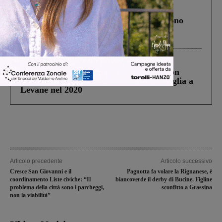
Cronaca
4 Agosto 2026
Un anno fa la strage in A1 in cui morirono
Gianni, Giulia e Franco. Lo schianto, il
processo, lo stop ai sorpassi fra tir....
Cronaca
3 Agosto 2026
Scomparso da una struttura di Castiglion
Fiorentino l’uomo che aveva ucciso la figlia a
Levane nel 2020
Articolo precedente
Articolo successivo
Cresce San Giovanni e il
Pagnotta fa volare la Rignanese, è
coordinamento Liste civiche: “Il
biancoverde il derby di Bucine. Figline
problema della città sono i parcheggi,
sconfitto a Grassina
non la viabilità”