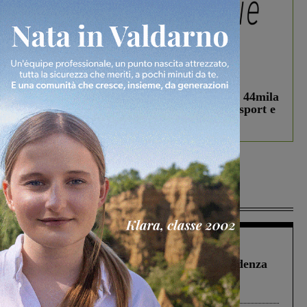
In vetrina
3 Agosto 2026
Estra Notizie agosto: Smart Cities, oltre 44mila
studenti coinvolti, torna il bando per lo sport e
debutta il podcast Estrair
Più lette
Figline Incisa Valdarno
1 Agosto 2026
Piscina di Figline finanziata oltre la scadenza
Pnrr, il gruppo di Fratelli d’Italia: “Un
ringraziamento al Governo”