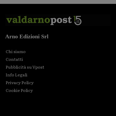
Arno Edizioni Srl
Chi siamo
Contatti
Pubblicità su Vpost
Info Legali
Privacy Policy
Cookie Policy
Html code here! Replace this with any non empty raw html
code and that's it.