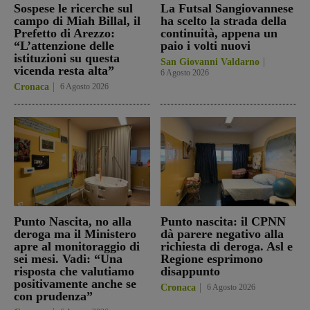
Sospese le ricerche sul
La Futsal Sangiovannese
campo di Miah Billal, il
ha scelto la strada della
Prefetto di Arezzo:
continuità, appena un
“L’attenzione delle
paio i volti nuovi
istituzioni su questa
San Giovanni Valdarno
vicenda resta alta”
6 Agosto 2026
Cronaca
6 Agosto 2026
Punto Nascita, no alla
Punto nascita: il CPNN
deroga ma il Ministero
dà parere negativo alla
apre al monitoraggio di
richiesta di deroga. Asl e
sei mesi. Vadi: “Una
Regione esprimono
risposta che valutiamo
disappunto
positivamente anche se
Cronaca
6 Agosto 2026
con prudenza”