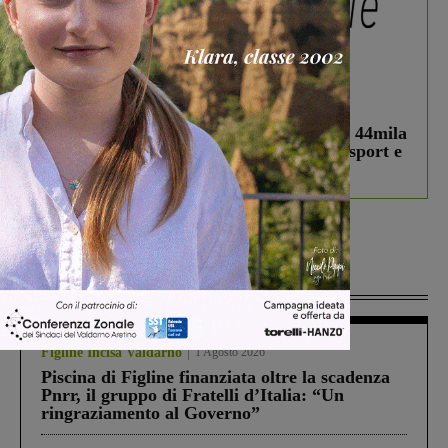
In vetrina
3 Agosto 2026
Estra Notizie agosto: Smart Cities, oltre 44mila
studenti coinvolti, torna il bando per lo sport e
debutta il podcast Estrair
Più lette
Figline Incisa Valdarno
1 Agosto 2026
Piscina di Figline finanziata oltre la scadenza
Pnrr, il gruppo di Fratelli d’Italia: “Un
ringraziamento al Governo”