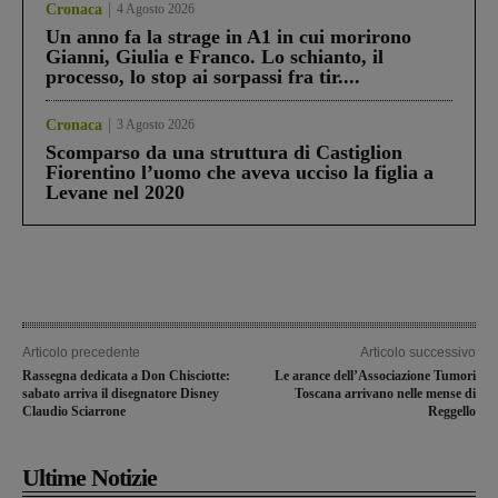
Cronaca
4 Agosto 2026
Un anno fa la strage in A1 in cui morirono
Gianni, Giulia e Franco. Lo schianto, il
processo, lo stop ai sorpassi fra tir....
Cronaca
3 Agosto 2026
Scomparso da una struttura di Castiglion
Fiorentino l’uomo che aveva ucciso la figlia a
Levane nel 2020
Articolo precedente
Articolo successivo
Rassegna dedicata a Don Chisciotte:
Le arance dell’Associazione Tumori
sabato arriva il disegnatore Disney
Toscana arrivano nelle mense di
Claudio Sciarrone
Reggello
Ultime Notizie