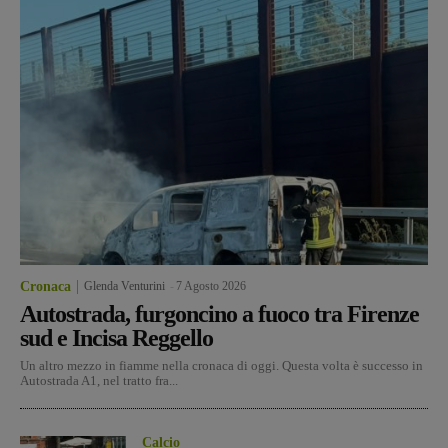
Cronaca
Glenda Venturini
-
7 Agosto 2026
Autostrada, furgoncino a fuoco tra Firenze
sud e Incisa Reggello
Un altro mezzo in fiamme nella cronaca di oggi. Questa volta è successo in
Autostrada A1, nel tratto fra...
Calcio