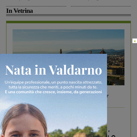
In Vetrina
×
In vetrina
6 Agosto 2026
Gita di famiglia a Firenze: 5 idee per far
divertire i tuoi figli