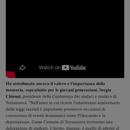
Ha sottolineato ancora il valore e l'importanza della
memoria, soprattutto per le giovani generazioni, Sergio
Chienni,
presidente della Conferenza dei sindaci e sindaco di
Terranuova. "Nell'anno in cui ricorre l'ottantesimo anniversario
delle leggi razziali è importante promuove occasioni di
conoscenza di eventi drammatici come l'Olocausto e la
deportazione. Come Comune di Terranuova invieremo una
delegazione di studenti. L'invito, dunque, è quello di aderire al