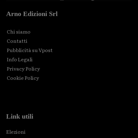
Arno Edizioni Srl
Chi siamo
Contatti
Pubblicità su Vpost
Info Legali
Privacy Policy
Cookie Policy
Html code here! Replace this with any non empty raw html
code and that's it.
Link utili
Elezioni