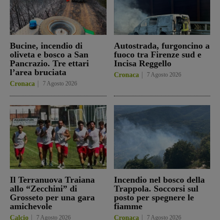
Bucine, incendio di
Autostrada, furgoncino a
oliveta e bosco a San
fuoco tra Firenze sud e
Pancrazio. Tre ettari
Incisa Reggello
l’area bruciata
Cronaca
7 Agosto 2026
Cronaca
7 Agosto 2026
Il Terranuova Traiana
Incendio nel bosco della
allo “Zecchini” di
Trappola. Soccorsi sul
Grosseto per una gara
posto per spegnere le
amichevole
fiamme
Calcio
7 Agosto 2026
Cronaca
7 Agosto 2026