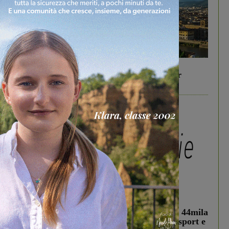
In vetrina
6 Agosto 2026
Gita di famiglia a Firenze: 5 idee per far
divertire i tuoi figli
In vetrina
3 Agosto 2026
Estra Notizie agosto: Smart Cities, oltre 44mila
studenti coinvolti, torna il bando per lo sport e