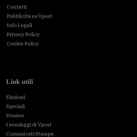
Contatti
Pubblicità su Vpost
Info Legali
Privacy Policy
Cookie Policy
Html code here! Replace this with any non empty raw html
code and that's it.
Link utili
Elezioni
Speciali
Dossier
I sondaggi di Vpost
Comunicati Stampa