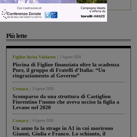
debutta il podcast Estrair
Più lette
Figline Incisa Valdarno
1 Agosto 2026
Piscina di Figline finanziata oltre la scadenza
Pnrr, il gruppo di Fratelli d’Italia: “Un
ringraziamento al Governo”
Cronaca
3 Agosto 2026
Scomparso da una struttura di Castiglion
Fiorentino l’uomo che aveva ucciso la figlia a
Levane nel 2020
Cronaca
4 Agosto 2026
Un anno fa la strage in A1 in cui morirono
Gianni, Giulia e Franco. Lo schianto, il