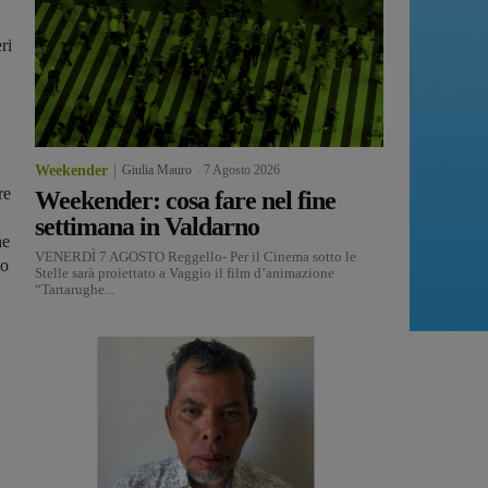
ri
Weekender
Giulia Mauro
-
7 Agosto 2026
re
Weekender: cosa fare nel fine
settimana in Valdarno
he
VENERDÌ 7 AGOSTO Reggello- Per il Cinema sotto le
no
Stelle sarà proiettato a Vaggio il film d’animazione
“Tartarughe...