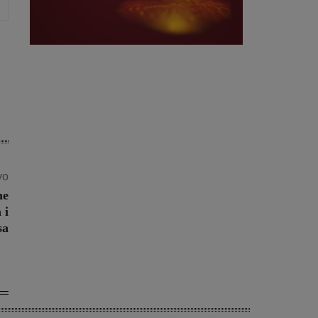
vo
ne
 i
sa