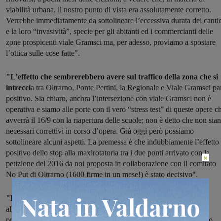
viabilità urbana, il nostro punto di vista era assolutamente corretto.
Verrebbe immediatamente da sottolineare l’eccessiva durata dei cantie
e la loro “invasività”, specie per gli abitanti ed i commercianti delle
zone prospicenti viale Gramsci ma, per adesso, proviamo a spostare
l’ottica sulle cose fatte".
"L’effetto che sembrerebbero avere sul traffico della zona che si
intrecci
a tra Oltrarno, Ponte Pertini, la Regionale e Viale Gramsci pa
positivo. Sia chiaro, ancora l’intersezione con viale Gramsci non è
operativa e siamo alle porte con il vero “stress test” di queste opere c
avverrà il 16/9 con la riapertura delle scuole; non è detto che non sia
necessari correttivi in corso d’opera. Già oggi però possiamo
sottolineare alcuni aspetti. La premessa è che indubbiamente l’effetto
positivo dello stop alla maxirotatoria tra i due ponti arrivato con la
×
petizione del 2016 da noi proposta in collaborazione con il comitato
No Put di Oltrarno (1600 firme in un mese!) è stato decisivo".
"Poi un aspetto di merito:
ricordiamoci che la nuova rotatoria
all’altezza dell’innesto viale Gramsci-Ponte Pertini-Statale è stata
proposta proprio con quella petizione, in sostituzione dell’impianto