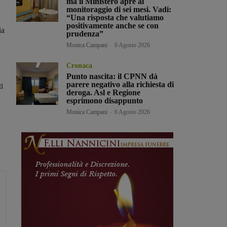
ma il Ministero apre al
monitoraggio di sei mesi. Vadi:
“Una risposta che valutiamo
positivamente anche se con
ia
prudenza”
Monica Campani
-
6 Agosto 2026
Cronaca
Punto nascita: il CPNN dà
parere negativo alla richiesta di
ti
deroga. Asl e Regione
esprimono disappunto
Monica Campani
-
6 Agosto 2026