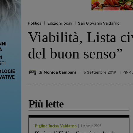
Politica
Edizioni locali
San Giovanni Valdarno
Viabilità, Lista 
del buon senso”
di
Monica Campani
4
6 Settembre 2019
Più lette
Figline Incisa Valdarno
1 Agosto 2026