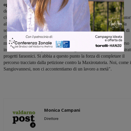
opere
che rimangono per noi irrinunciabili e che sanerebbero
definitivamente la viabilità attorno al ponte Vecchio: La passerella
ciclopedonale accanto, appunto, al ponte Vecchio. Una nuova rotator
allo sbocco del Ponte lato Oltrarno. Dobbiamo tutti richiamarci alla
severa lezione del buon senso che sta dando ragione alle posizioni di
chi ( come noi e gli amici del comitato No Put Oltrarno) vedeva il
miglioramento della viabilità come elemento raggiungibile attraverso
interventi mirati che partissero dai bisogni dei cittadini e non da astrat
progetti faraonici. Si abbia a questo punto la forza di completare il
percorso tracciato dalla petizione contro la Maxirotatoria. Noi, come i
Sangiovannesi, non ci accontentiamo di un lavoro a metà".
Monica Campani
Direttore