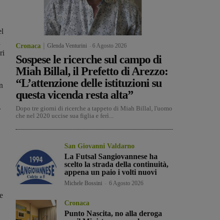
el
à
Cronaca
Glenda Venturini
-
6 Agosto 2026
ri
Sospese le ricerche sul campo di
Miah Billal, il Prefetto di Arezzo:
“L’attenzione delle istituzioni su
on
questa vicenda resta alta”
.
Dopo tre giorni di ricerche a tappeto di Miah Billal, l'uomo
che nel 2020 uccise sua figlia e ferì...
San Giovanni Valdarno
La Futsal Sangiovannese ha
scelto la strada della continuità,
appena un paio i volti nuovi
Michele Bossini
-
6 Agosto 2026
ue
Cronaca
Punto Nascita, no alla deroga