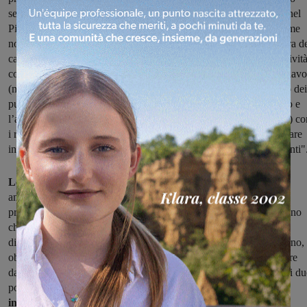
semaforico che altrimenti sarebbe rimasto, perché così era scritto nel
Piano del Traffico profumatamente pagato non si sa per cosa. Come
non sottolineare che la nuova amministrazione, proprio all’apertura d
cantiere, ha avuto (anche se tardivamente) un confronto con le attivit
commerciali ed i residenti della zona per “mitigare” l’impatto dei lavo
(mitigazione che solo in parte ha avuto effetto). Ecco, sempre uno dei
punti della nostra petizione prevedeva proprio questo: Il confronto e
l’analisi ( di concerto con gli uffici tecnici e di Polizia Municipale) c
i residenti e le attività insistenti in ogni zona dove si debbano portare
interventi di viabilità per dibattere sui possibili effetti degli interventi"
Le Liste civiche sangiovannesi continuano:
"Rimangono però
ancora dei punti da chiarire. La nuova amministrazione parla (nel
programma) di realizzare nuovi parcheggi lungo la Pineta. Sappiano
che se questi interventi dovessero in qualche misura rimettere in
discussione i sensi di marcia sulla Regionale e nel quartiere Oltrarno,
obbligando a qualche nuovo senso unico e quindi facendo rientrare
dalla finestra quello che pare uscito dalla porta ( maxirotatoria tra i d
ponti), troveranno la nostra ferma opposizione.
Suggeriamo loro
invece di muoversi con decisione verso la realizzazione di due