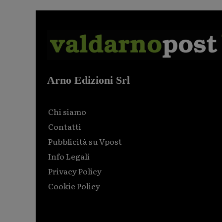
Arno Edizioni Srl
Chi siamo
Contatti
Pubblicità su Vpost
Info Legali
Privacy Policy
Cookie Policy
Html code here! Replace this with any non empty raw
html code and that's it.