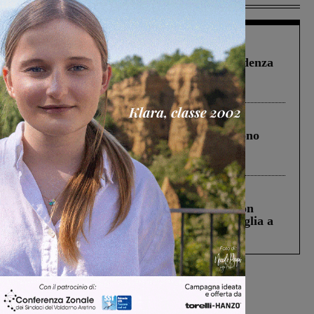
Figline Incisa Valdarno
1 Agosto 2026
Piscina di Figline finanziata oltre la scadenza
Pnrr, il gruppo di Fratelli d’Italia: “Un
ringraziamento al Governo”
Cronaca
4 Agosto 2026
Un anno fa la strage in A1 in cui morirono
Gianni, Giulia e Franco. Lo schianto, il
processo, lo stop ai sorpassi fra tir....
Cronaca
3 Agosto 2026
Scomparso da una struttura di Castiglion
Fiorentino l’uomo che aveva ucciso la figlia a
Levane nel 2020