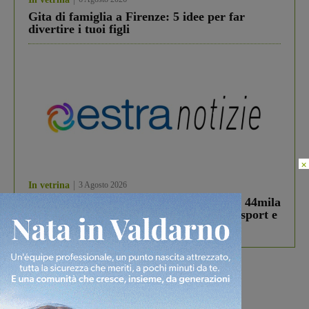
Gita di famiglia a Firenze: 5 idee per far
divertire i tuoi figli
×
In vetrina
3 Agosto 2026
Estra Notizie agosto: Smart Cities, oltre 44mila
studenti coinvolti, torna il bando per lo sport e
debutta il podcast Estrair
Più lette