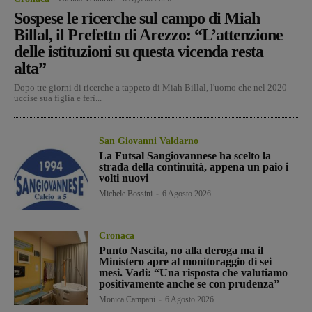
Sospese le ricerche sul campo di Miah
Billal, il Prefetto di Arezzo: “L’attenzione
delle istituzioni su questa vicenda resta
alta”
Dopo tre giorni di ricerche a tappeto di Miah Billal, l'uomo che nel 2020
uccise sua figlia e ferì...
San Giovanni Valdarno
La Futsal Sangiovannese ha scelto la
strada della continuità, appena un paio i
volti nuovi
Michele Bossini
-
6 Agosto 2026
Cronaca
Punto Nascita, no alla deroga ma il
Ministero apre al monitoraggio di sei
mesi. Vadi: “Una risposta che valutiamo
positivamente anche se con prudenza”
Monica Campani
-
6 Agosto 2026