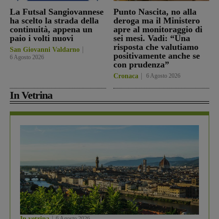
La Futsal Sangiovannese
Punto Nascita, no alla
ha scelto la strada della
deroga ma il Ministero
continuità, appena un
apre al monitoraggio di
paio i volti nuovi
sei mesi. Vadi: “Una
risposta che valutiamo
San Giovanni Valdarno
positivamente anche se
6 Agosto 2026
con prudenza”
Cronaca
6 Agosto 2026
In Vetrina
In vetrina
6 Agosto 2026