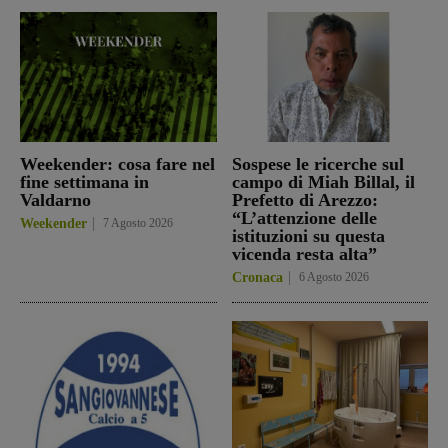
Weekender: cosa fare nel
Sospese le ricerche sul
fine settimana in
campo di Miah Billal, il
Valdarno
Prefetto di Arezzo:
“L’attenzione delle
Weekender
7 Agosto 2026
istituzioni su questa
vicenda resta alta”
Cronaca
6 Agosto 2026