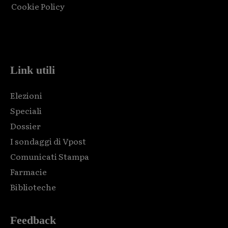
Cookie Policy
Html code here! Replace this with any non empty raw html
code and that's it.
Link utili
Elezioni
Speciali
Dossier
I sondaggi di Vpost
Comunicati Stampa
Farmacie
Biblioteche
Feedback