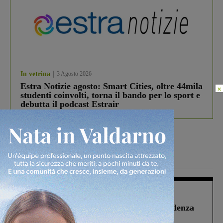
In vetrina
3 Agosto 2026
Estra Notizie agosto: Smart Cities, oltre 44mila
×
studenti coinvolti, torna il bando per lo sport e
debutta il podcast Estrair
Più lette
Figline Incisa Valdarno
1 Agosto 2026
Piscina di Figline finanziata oltre la scadenza
Pnrr, il gruppo di Fratelli d’Italia: “Un