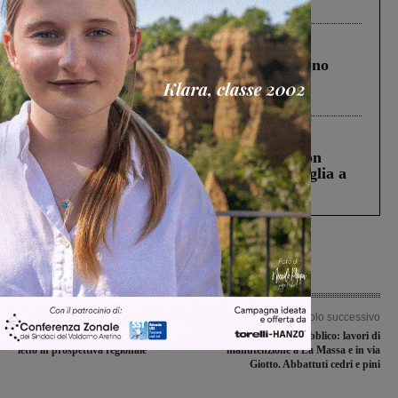
ringraziamento al Governo”
Cronaca
4 Agosto 2026
Un anno fa la strage in A1 in cui morirono
Gianni, Giulia e Franco. Lo schianto, il
processo, lo stop ai sorpassi fra tir....
Cronaca
3 Agosto 2026
Scomparso da una struttura di Castiglion
Fiorentino l’uomo che aveva ucciso la figlia a
Levane nel 2020
Articolo precedente
Articolo successivo
Urbanistica: il ‘caso’ Montevarchi
Verde pubblico: lavori di
letto in prospettiva regionale
manutenzione a La Massa e in via
Giotto. Abbattuti cedri e pini