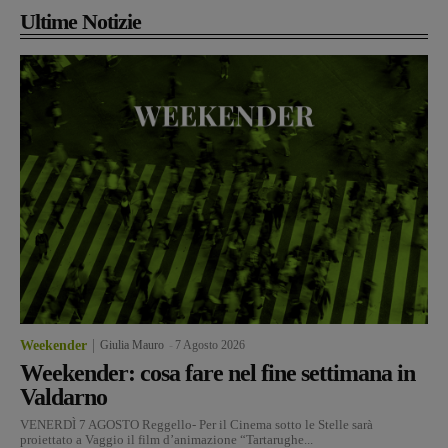
Ultime Notizie
Weekender
Giulia Mauro
-
7 Agosto 2026
Weekender: cosa fare nel fine settimana in
Valdarno
VENERDÌ 7 AGOSTO Reggello- Per il Cinema sotto le Stelle sarà
proiettato a Vaggio il film d’animazione “Tartarughe...