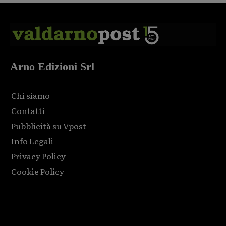
Arno Edizioni Srl
Chi siamo
Contatti
Pubblicità su Vpost
Info Legali
Privacy Policy
Cookie Policy
Html code here! Replace this with any non empty raw html
code and that's it.