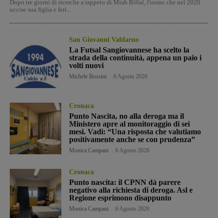
Dopo tre giorni di ricerche a tappeto di Miah Billal, l'uomo che nel 2020
uccise sua figlia e ferì...
San Giovanni Valdarno
La Futsal Sangiovannese ha scelto la
strada della continuità, appena un paio i
volti nuovi
Michele Bossini
-
6 Agosto 2026
Cronaca
Punto Nascita, no alla deroga ma il
Ministero apre al monitoraggio di sei
mesi. Vadi: “Una risposta che valutiamo
positivamente anche se con prudenza”
Monica Campani
-
6 Agosto 2026
Cronaca
Punto nascita: il CPNN dà parere
negativo alla richiesta di deroga. Asl e
Regione esprimono disappunto
Monica Campani
-
6 Agosto 2026