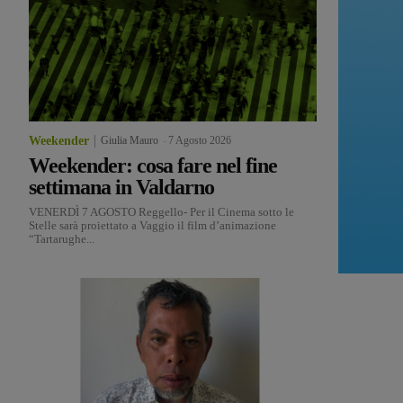
Weekender
Giulia Mauro
-
7 Agosto 2026
Weekender: cosa fare nel fine
settimana in Valdarno
VENERDÌ 7 AGOSTO Reggello- Per il Cinema sotto le
Stelle sarà proiettato a Vaggio il film d’animazione
“Tartarughe...