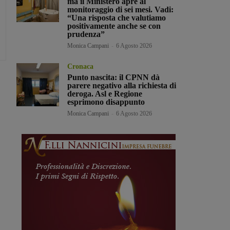
ma il Ministero apre al
monitoraggio di sei mesi. Vadi:
“Una risposta che valutiamo
positivamente anche se con
prudenza”
Monica Campani
-
6 Agosto 2026
Cronaca
Punto nascita: il CPNN dà
parere negativo alla richiesta di
deroga. Asl e Regione
esprimono disappunto
Monica Campani
-
6 Agosto 2026