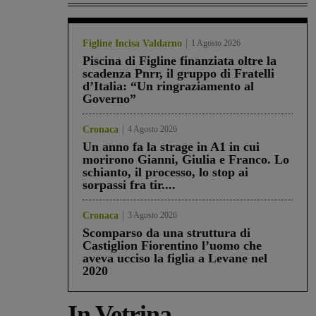
Figline Incisa Valdarno
1 Agosto 2026
Piscina di Figline finanziata oltre la
scadenza Pnrr, il gruppo di Fratelli
d’Italia: “Un ringraziamento al
Governo”
Cronaca
4 Agosto 2026
Un anno fa la strage in A1 in cui
morirono Gianni, Giulia e Franco. Lo
schianto, il processo, lo stop ai
sorpassi fra tir....
Cronaca
3 Agosto 2026
Scomparso da una struttura di
Castiglion Fiorentino l’uomo che
aveva ucciso la figlia a Levane nel
2020
In Vetrina