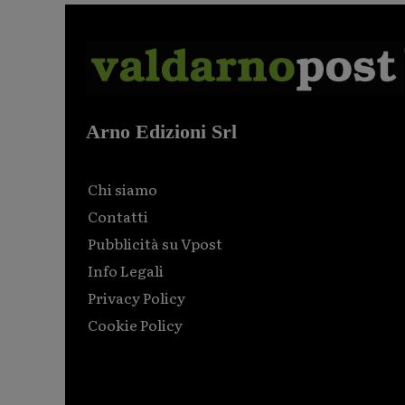
Arno Edizioni Srl
Chi siamo
Contatti
Pubblicità su Vpost
Info Legali
Privacy Policy
Cookie Policy
Html code here! Replace this with any non empty raw
html code and that's it.