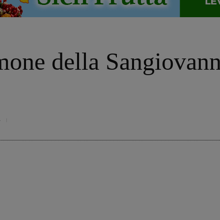
o
imone della Sangiovan
4