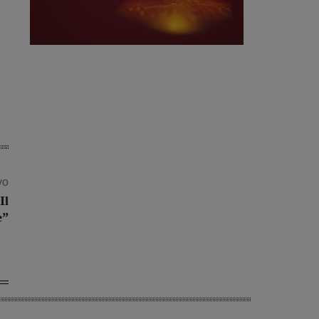
vo
Il
e”