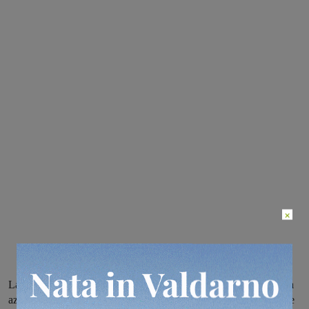
×
La dirigenza ha deciso per il cambio di allenatore e sulla panchina
azzurra è arrivato Mario Palazzi, per diversi anni secondo di Serse