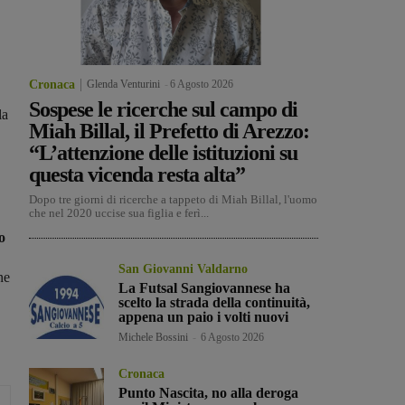
Cronaca
Glenda Venturini
-
6 Agosto 2026
Sospese le ricerche sul campo di
la
Miah Billal, il Prefetto di Arezzo:
“L’attenzione delle istituzioni su
questa vicenda resta alta”
Dopo tre giorni di ricerche a tappeto di Miah Billal, l'uomo
che nel 2020 uccise sua figlia e ferì...
o
San Giovanni Valdarno
ne
La Futsal Sangiovannese ha
scelto la strada della continuità,
appena un paio i volti nuovi
Michele Bossini
-
6 Agosto 2026
Cronaca
Punto Nascita, no alla deroga