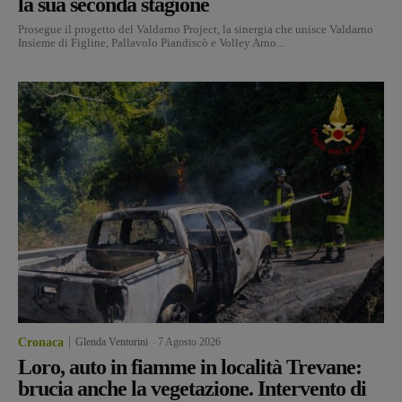
la sua seconda stagione
Prosegue il progetto del Valdarno Project, la sinergia che unisce Valdarno
Insieme di Figline, Pallavolo Piandiscò e Volley Arno...
Cronaca
Glenda Venturini
-
7 Agosto 2026
Loro, auto in fiamme in località Trevane:
brucia anche la vegetazione. Intervento di