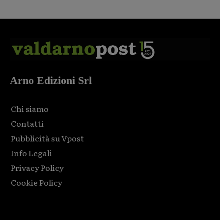
Arno Edizioni Srl
Chi siamo
Contatti
Pubblicità su Vpost
Info Legali
Privacy Policy
Cookie Policy
Html code here! Replace this with any non empty raw html
code and that's it.