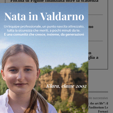
Piscina di Figline finanziata oltre la scadenza
Pnrr, il gruppo di Fratelli d’Italia: “Un
ringraziamento al Governo”
Cronaca
4 Agosto 2026
Un anno fa la strage in A1 in cui morirono
Gianni, Giulia e Franco. Lo schianto, il
processo, lo stop ai sorpassi fra tir....
Cronaca
3 Agosto 2026
Scomparso da una struttura di Castiglion
Fiorentino l’uomo che aveva ucciso la figlia a
Levane nel 2020
Articolo precedente
Articolo successivo
Ultima domenica di febbraio e di
“David Lynch: the art life”: il
sfilate in maschera: tutti gli eventi in
documentario all’Auditorium Le
Valdarno nel prossimo weekend
Fornaci