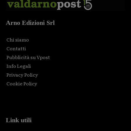
Arno Edizioni Srl
Chi siamo
Contatti
Pubblicità su Vpost
Info Legali
Privacy Policy
Cookie Policy
Html code here! Replace this with any non empty raw html
code and that's it.
Link utili