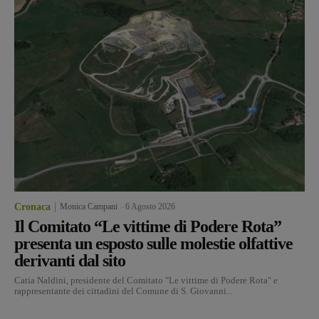
Cronaca
Monica Campani
-
6 Agosto 2026
Il Comitato “Le vittime di Podere Rota”
presenta un esposto sulle molestie olfattive
derivanti dal sito
Catia Naldini, presidente del Comitato "Le vittime di Podere Rota" e
rappresentante dei cittadini del Comune di S. Giovanni...