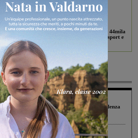
In vetrina
3 Agosto 2026
Estra Notizie agosto: Smart Cities, oltre 44mila
studenti coinvolti, torna il bando per lo sport e
debutta il podcast Estrair
Più lette
Figline Incisa Valdarno
1 Agosto 2026
Piscina di Figline finanziata oltre la scadenza
Pnrr, il gruppo di Fratelli d’Italia: “Un
ringraziamento al Governo”
Cronaca
4 Agosto 2026