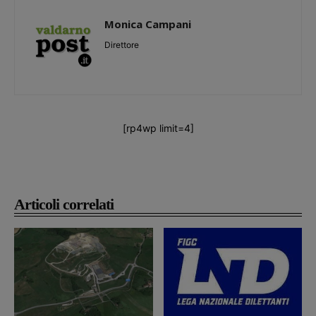
Monica Campani
Direttore
[rp4wp limit=4]
Articoli correlati