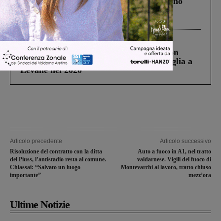
Un anno fa la strage in A1 in cui morirono
Gianni, Giulia e Franco. Lo schianto, il
processo, lo stop ai sorpassi fra tir....
Cronaca
3 Agosto 2026
Scomparso da una struttura di Castiglion
Fiorentino l’uomo che aveva ucciso la figlia a
Levane nel 2020
Articolo precedente
Articolo successivo
Risoluzione del contratto con la ditta
Auto a fuoco in A1, nel tratto
del Piuss, l’antistadio resta al comune.
valdarnese. Vigili del fuoco di
Chiassai: “Salvato un luogo
Montevarchi al lavoro, tratto chiuso
importante”
mezz’ora
Ultime Notizie