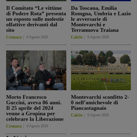
Il Comitato “Le vittime
Da Toscana, Emilia
di Podere Rota” presenta
Romgna, Umbria e Lazio
un esposto sulle molestie
le avversarie di
olfattive derivanti dal
Montevarchi e
sito
Terranuova Traiana
Cronaca
6 Agosto 2026
Calcio
6 Agosto 2026
Morto Francesco
Montevarchi sconfitto 2-
Guccini, aveva 86 anni.
0 nell’amichevole di
Il 25 aprile del 2024
Piancastagnaio
venne a Gropina per
Calcio
6 Agosto 2026
celebrare la Liberazione
Cronaca
6 Agosto 2026