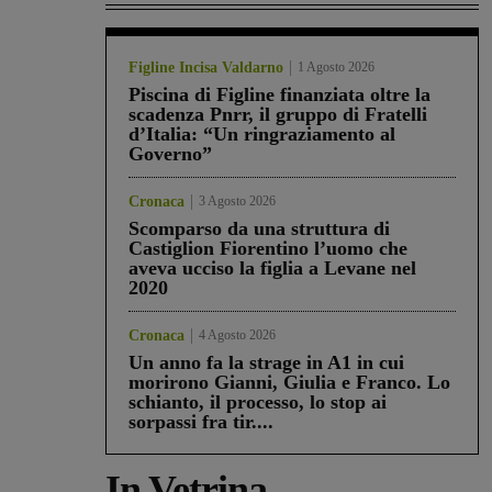
Figline Incisa Valdarno
1 Agosto 2026
Piscina di Figline finanziata oltre la
scadenza Pnrr, il gruppo di Fratelli
d’Italia: “Un ringraziamento al
Governo”
Cronaca
3 Agosto 2026
Scomparso da una struttura di
Castiglion Fiorentino l’uomo che
aveva ucciso la figlia a Levane nel
2020
Cronaca
4 Agosto 2026
Un anno fa la strage in A1 in cui
morirono Gianni, Giulia e Franco. Lo
schianto, il processo, lo stop ai
sorpassi fra tir....
In Vetrina