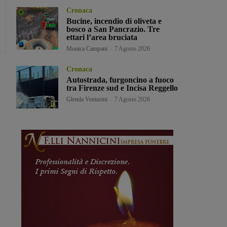
Cronaca
Bucine, incendio di oliveta e
bosco a San Pancrazio. Tre
ettari l’area bruciata
Monica Campani
-
7 Agosto 2026
Cronaca
Autostrada, furgoncino a fuoco
tra Firenze sud e Incisa Reggello
Glenda Venturini
-
7 Agosto 2026