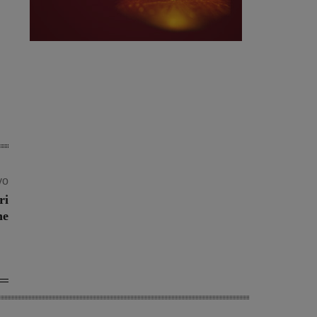
vo
ri
ne