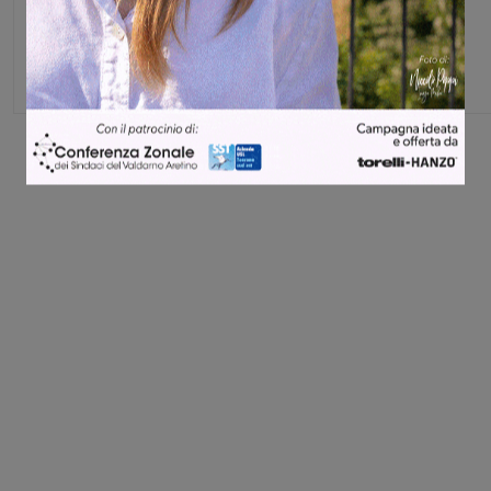
Glenda Venturini
Capo redattore
Share