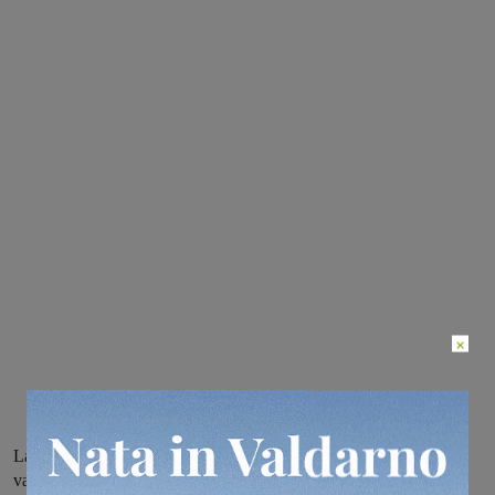
×
La Protezione Civile regionale ha emesso il codice giallo che sarà
valido da mezzanotte e fino alle ore 16 del 10 febbraio