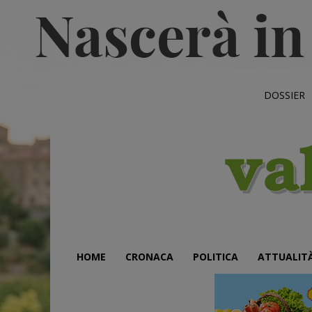
DOSSIER
HOME
CRONACA
POLITICA
ATTUALIT