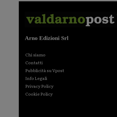
Arno Edizioni Srl
Chi siamo
Contatti
Pubblicità su Vpost
Info Legali
Privacy Policy
Cookie Policy
Html code here! Replace this with any non empty raw
html code and that's it.