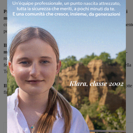
Previsioni di vento forte su tutta la Toscana, per la giornata di
mercoledì 10 febbraio:
sul Valdarno il livello di attenzione è da
codice giallo, con la previsione di localizzati fenomeni potenzialment
pericolosi, ad esempio per la rottura di rami.
Il vento forte, che arriva sul territorio regionale a partire da
martedì 9 febbraio
sui crinali appenninici e sui versanti emiliano-
romagnoli, dalla mezzanotte fino al pomeriggio di mercoledì 10
febbraio si estenderà su gran parte delle zone centromeridionali della
Toscana.
Il codice giallo nelle zone del Valdarno
avrà validità da mezzanotte
fino alle ore 16 di mercoledì 10 febbraio.