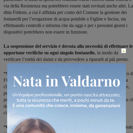
via della Resistenza ma potrebbero essere stati rovinati anche altri. La
ditta Fridom, a cui è affidata per conto del Comune la gestione dei
fontanelli per l’erogazione di acqua potabile a Figline e Incisa, sta
effettuando controlli e informa che da oggi e per i prossimi giorni i
dispositivi potrebbero non essere in funzione.
La sospensione del servizio è dovuta alla necessità di effettuare le
×
opportune verifiche su ogni singolo fontanello
, in modo da
verificare l’entità dei danni e da provvedere a ripararli al più presto.
“Si tratta di un episodio molto spiacevole
– commenta il Sindaco d
Figline Incisa Giulia Mugnai -. Gli atti vandalici sono un problema
che, periodicamente, interessa giardini e aree pubbliche in generale,
provocando molti danni, anche a livello economico, al patrimonio
pubblico. Dispiace sapere che alcuni cittadini non si rendano conto c
danneggiare un qualsiasi bene pubblico equivale a colpire tutti i
cittadini che, quotidianamente, lo utilizzano”.
“Come Amministrazione – conclude il Sindaco
– abbiamo lavorat