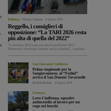
 e
Politica
Monica Campani
-
8 Agosto 2026
Reggello, i consiglieri di
opposizione: “La TARI 2026 resta
9
più alta di quella del 2022”
ni
"La bolletta 2026 resta più alta di quella del 2022.
Disservizi e ideologia costano cari ai cittadini", a parlare...
San Giovanni Valdarno
g
Prima stagionale per la
Sangiovannese, al “Fedini”
arriva il San Donato Tavarnelle
Michele Bossini
-
8 Agosto 2026
Cronaca
Loro Ciuffenna, squadre
antincendio al lavoro per un
rogo nei boschi