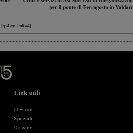
evole
Uffici e servizi in Asl Sud Est: la riorganizzazio
per il ponte di Ferragosto in Valdar
[rp4wp limit=4]
Link utili
Elezioni
Speciali
Dossier