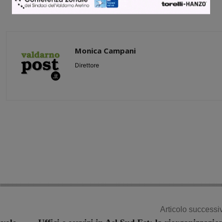
Monica Campani
Direttore
Share
Articolo successi