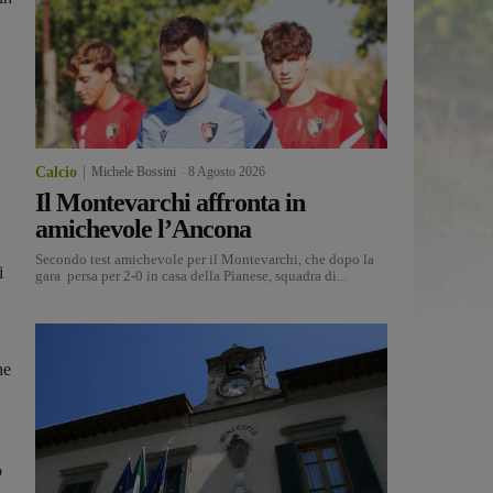
Calcio
Michele Bossini
-
8 Agosto 2026
Il Montevarchi affronta in
amichevole l’Ancona
Secondo test amichevole per il Montevarchi, che dopo la
i
gara persa per 2-0 in casa della Pianese, squadra di...
he
o