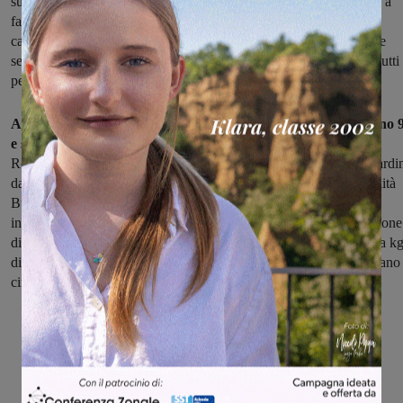
sulla videosorveglianza e incrementato i controlli, e continueremo a
farlo. Ma non è una soluzione valida in termini assoluti. Serve un
cambio di mentalità, serve imparare a rispettare gli spazi pubblici e
serve la collaborazione da parte dei cittadini per tutelare i beni di tutti
per salvaguardarli”.
A Figline e Incisa i fontanelli installati, tra il 2017 e il 2018, sono 
e si trovano in varie zone della città
: a Figline in piazza Guido
Rossa, in via della Resistenza, in piazza Salvo D’Acquisto, ai Giardi
dalla Chiesa, allo Stecco, in piazza Don Minzoni; a Incisa in località
Burchio, La Massa e in piazza Santa Lucia. Grazie alla loro
installazione, ogni anno, in media si evita l’acquisto di oltre 1 milione
di bottiglie di plastica (e la conseguente produzione di oltre 52mila k
di plastica), si erogano circa 2 milioni di litri d’acqua e si risparmiano
circa 63 euro a famiglia.