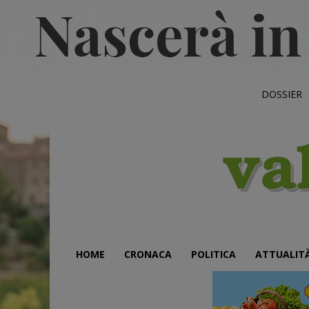
DOSSIER
HOME
CRONACA
POLITICA
ATTUALIT