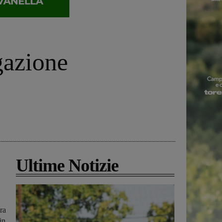
ogazione
Ultime Notizie
ra
in