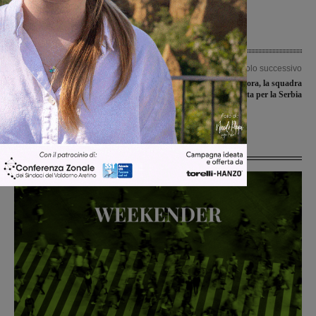
Articolo precedente
Articolo successivo
Colpaccio Bucinese a Colle Val d’Elsa,
Ginnastica Aurora, la squadra
vince anche il Valdarno Football Club
Junior/Senior è partita per la Serbia
mentre ha perso la Rignanese
Ultime Notizie