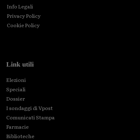
Info Legali
Privacy Policy
Cookie Policy
Html code here! Replace this with any non empty raw html
code and that's it.
Link utili
Elezioni
Speciali
Dossier
I sondaggi di Vpost
Comunicati Stampa
Farmacie
Biblioteche