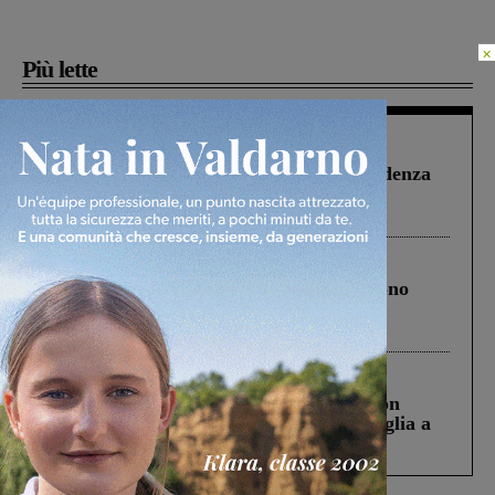
×
Più lette
Figline Incisa Valdarno
1 Agosto 2026
Piscina di Figline finanziata oltre la scadenza
Pnrr, il gruppo di Fratelli d’Italia: “Un
ringraziamento al Governo”
Cronaca
4 Agosto 2026
Un anno fa la strage in A1 in cui morirono
Gianni, Giulia e Franco. Lo schianto, il
processo, lo stop ai sorpassi fra tir....
Cronaca
3 Agosto 2026
Scomparso da una struttura di Castiglion
Fiorentino l’uomo che aveva ucciso la figlia a
Levane nel 2020