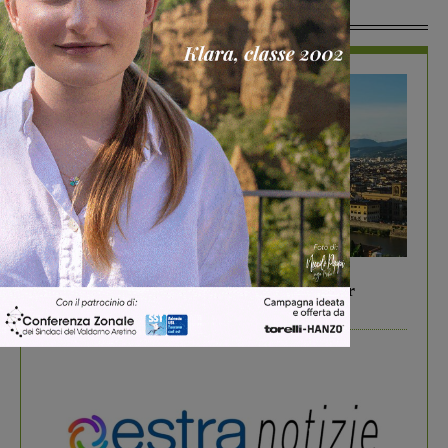
In Vetrina
In vetrina
6 Agosto 2026
Gita di famiglia a Firenze: 5 idee per far
divertire i tuoi figli