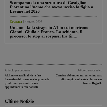
Scomparso da una struttura di Castiglion
Fiorentino l’uomo che aveva ucciso la figlia a
Levane nel 2020
Cronaca
4 Agosto 2026
Un anno fa la strage in A1 in cui morirono
Gianni, Giulia e Franco. Lo schianto, il
processo, lo stop ai sorpassi fra tir....
Articolo precedente
Articolo successivo
Alchimie teatrali: al via la fase
Cantiere abbandonato, ennesimo caso
formativa del concorso che premia le
di scempio ambientale. Interviene
produzioni giovanili. Primo
Nuova Reggello
appuntamento con Salviati
Ultime Notizie