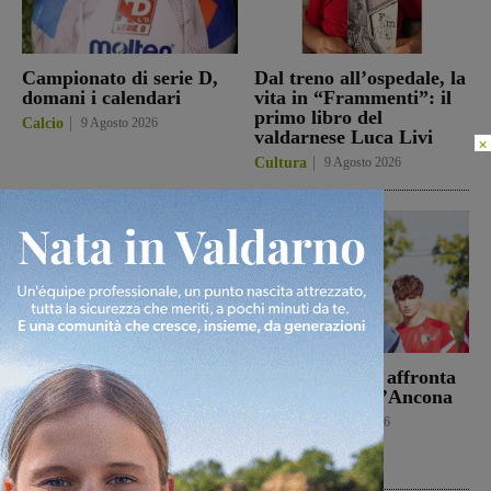
Campionato di serie D,
Dal treno all’ospedale, la
domani i calendari
vita in “Frammenti”: il
primo libro del
Calcio
9 Agosto 2026
valdarnese Luca Livi
×
Cultura
9 Agosto 2026
Il Terrranuova Traiana
Il Montevarchi affronta
battuto 3-1
in amichevole l’Ancona
nell’amichevole di
Calcio
8 Agosto 2026
Grosseto
Calcio
8 Agosto 2026