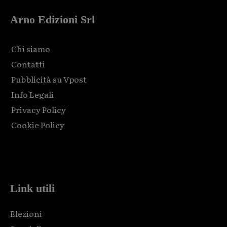
Arno Edizioni Srl
Chi siamo
Contatti
Pubblicità su Vpost
Info Legali
Privacy Policy
Cookie Policy
Html code here! Replace this with any non empty raw html
code and that's it.
Link utili
Elezioni