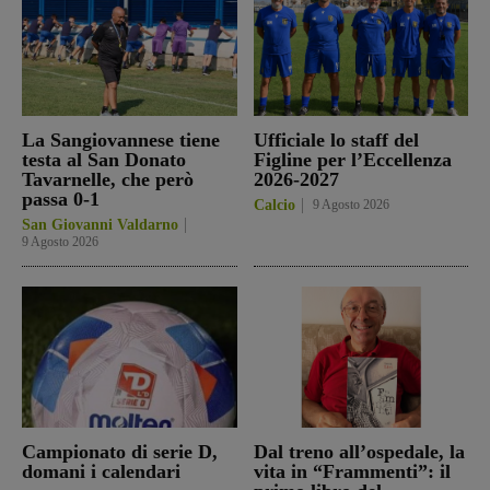
La Sangiovannese tiene
Ufficiale lo staff del
testa al San Donato
Figline per l’Eccellenza
Tavarnelle, che però
2026-2027
passa 0-1
Calcio
9 Agosto 2026
San Giovanni Valdarno
9 Agosto 2026
Campionato di serie D,
Dal treno all’ospedale, la
domani i calendari
vita in “Frammenti”: il