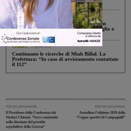
processo, lo stop ai sorpassi fra tir....
Cronaca
3 Agosto 2026
Scomparso da una struttura di Castiglion
Fiorentino l’uomo che aveva ucciso la figlia a
Levane nel 2020
Cronaca
5 Agosto 2026
Continuano le ricerche di Miah Billal. La
Prefettura: “In caso di avvistamento contattate
il 112”
Articolo precedente
Articolo successivo
Il Presidente della Conferenza dei
Annullata l’edizione 2020 della
Sindaci Chienni: “Serve continuità
“Coppa sportivi di Campogialli”
nella direzione del presidio
ospedaliero della Gruccia”