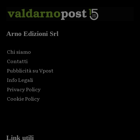
Arno Edizioni Srl
Chi siamo
Contatti
Pubblicità su Vpost
Info Legali
Privacy Policy
Cookie Policy
Html code here! Replace this with any non empty raw html
code and that's it.
Link utili