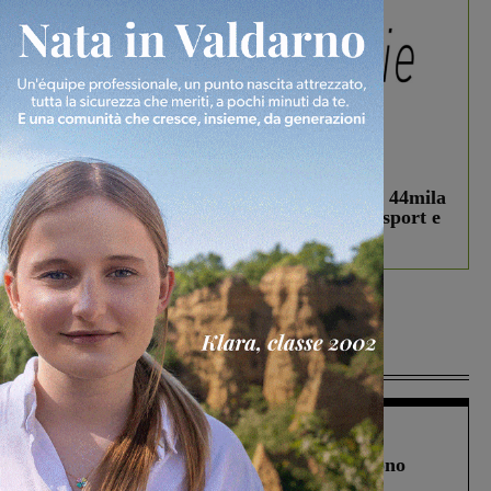
In vetrina
3 Agosto 2026
Estra Notizie agosto: Smart Cities, oltre 44mila
studenti coinvolti, torna il bando per lo sport e
debutta il podcast Estrair
Più lette
Cronaca
4 Agosto 2026
Un anno fa la strage in A1 in cui morirono
Gianni, Giulia e Franco. Lo schianto, il