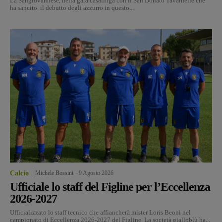
La Sangiovannese, nella gara casalinga con il San Donato Tavarnelle che
ha sancito il debutto degli azzurro in questo...
Calcio
Michele Bossini
-
9 Agosto 2026
Ufficiale lo staff del Figline per l’Eccellenza
2026-2027
Ufficializzato lo staff tecnico che affiancherà mister Loris Beoni nel
campionato di Eccellenza 2026-2027 del Figline. La società gialloblù ha...