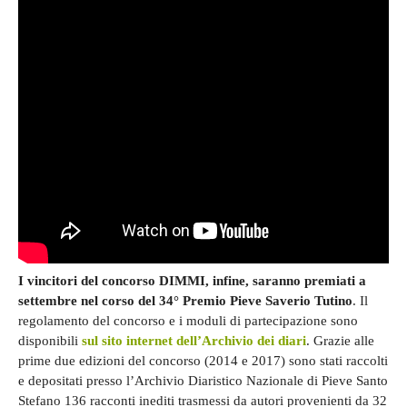
I vincitori del concorso DIMMI, infine, saranno premiati a
settembre nel corso del 34° Premio Pieve Saverio Tutino
. Il
regolamento del concorso e i moduli di partecipazione sono
disponibili
sul sito internet dell’Archivio dei diari
. Grazie alle
prime due edizioni del concorso (2014 e 2017) sono stati raccolti
e depositati presso l’Archivio Diaristico Nazionale di Pieve Santo
Stefano 136 racconti inediti trasmessi da autori provenienti da 32