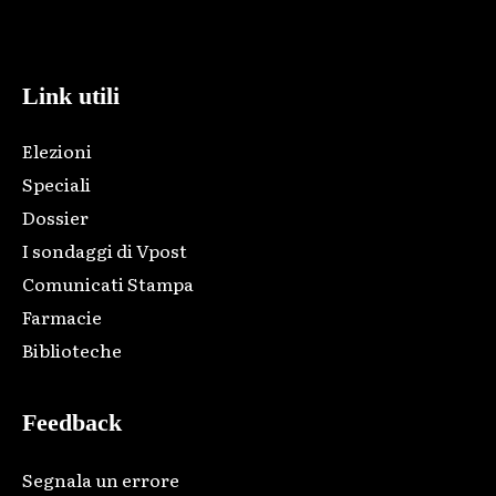
Html code here! Replace this with any non empty raw html
code and that's it.
Link utili
Elezioni
Speciali
Dossier
I sondaggi di Vpost
Comunicati Stampa
Farmacie
Biblioteche
Feedback
Segnala un errore