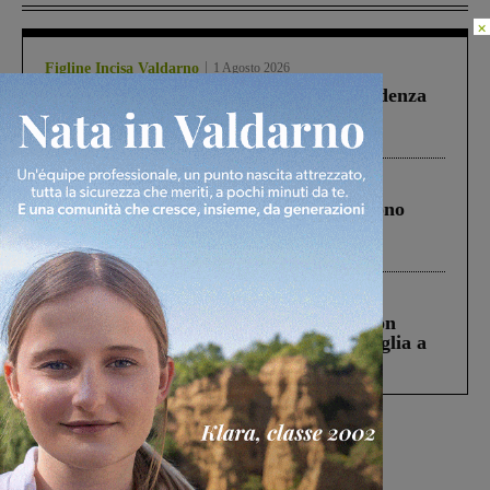
×
Figline Incisa Valdarno
1 Agosto 2026
Piscina di Figline finanziata oltre la scadenza
Pnrr, il gruppo di Fratelli d’Italia: “Un
ringraziamento al Governo”
Cronaca
4 Agosto 2026
Un anno fa la strage in A1 in cui morirono
Gianni, Giulia e Franco. Lo schianto, il
processo, lo stop ai sorpassi fra tir....
Cronaca
3 Agosto 2026
Scomparso da una struttura di Castiglion
Fiorentino l’uomo che aveva ucciso la figlia a
Levane nel 2020