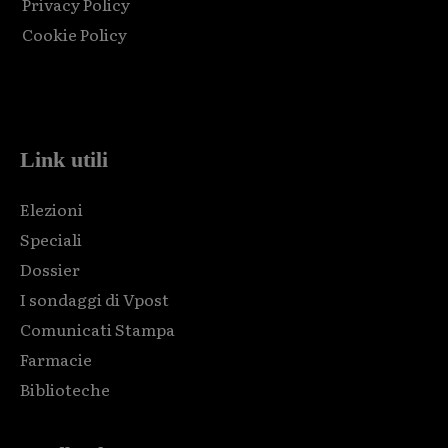
Privacy Policy
Cookie Policy
Html code here! Replace this with any non empty raw html
code and that's it.
Link utili
Elezioni
Speciali
Dossier
I sondaggi di Vpost
Comunicati Stampa
Farmacie
Biblioteche