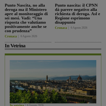
Punto Nascita, no alla
Punto nascita: il CPNN
deroga ma il Ministero
dà parere negativo alla
apre al monitoraggio di
richiesta di deroga. Asl e
sei mesi. Vadi: “Una
Regione esprimono
risposta che valutiamo
disappunto
positivamente anche se
Cronaca
6 Agosto 2026
con prudenza”
Cronaca
6 Agosto 2026
In Vetrina
In vetrina
6 Agosto 2026