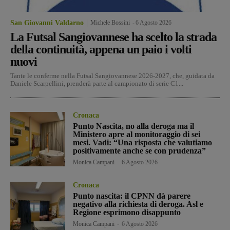
San Giovanni Valdarno
Michele Bossini
-
6 Agosto 2026
La Futsal Sangiovannese ha scelto la strada
della continuità, appena un paio i volti
nuovi
Tante le conferme nella Futsal Sangiovannese 2026-2027, che, guidata da
Daniele Scarpellini, prenderà parte al campionato di serie C1...
Cronaca
Punto Nascita, no alla deroga ma il
Ministero apre al monitoraggio di sei
mesi. Vadi: “Una risposta che valutiamo
positivamente anche se con prudenza”
Monica Campani
-
6 Agosto 2026
Cronaca
Punto nascita: il CPNN dà parere
negativo alla richiesta di deroga. Asl e
Regione esprimono disappunto
Monica Campani
-
6 Agosto 2026