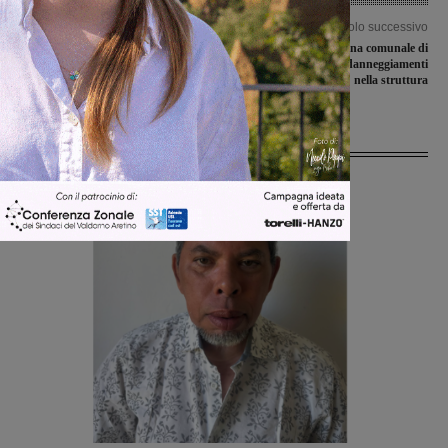
Articolo precedente
Articolo successivo
Valdarnesi di Prima e Seconda
Nuovo furto alla piscina comunale di
categoria, svelate la avversarie
Reggello, ancora danneggiamenti
nella struttura
Ultime Notizie