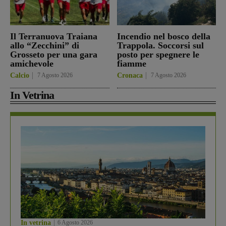
Il Terranuova Traiana
Incendio nel bosco della
allo “Zecchini” di
Trappola. Soccorsi sul
Grosseto per una gara
posto per spegnere le
amichevole
fiamme
Calcio
7 Agosto 2026
Cronaca
7 Agosto 2026
In Vetrina
In vetrina
6 Agosto 2026