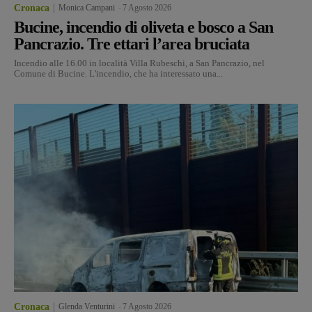
Cronaca
Monica Campani
-
7 Agosto 2026
Bucine, incendio di oliveta e bosco a San
Pancrazio. Tre ettari l’area bruciata
Incendio alle 16.00 in località Villa Rubeschi, a San Pancrazio, nel
Comune di Bucine. L'incendio, che ha interessato una...
Cronaca
Glenda Venturini
-
7 Agosto 2026