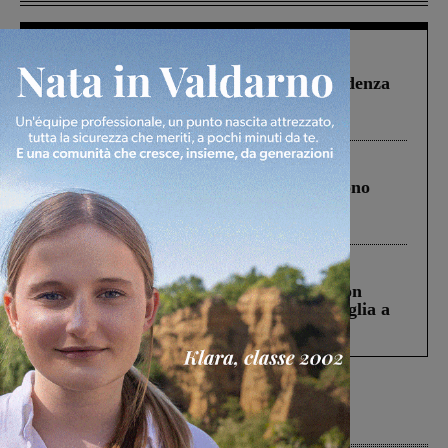
Figline Incisa Valdarno
1 Agosto 2026
Piscina di Figline finanziata oltre la scadenza
Pnrr, il gruppo di Fratelli d’Italia: “Un
ringraziamento al Governo”
Cronaca
4 Agosto 2026
Un anno fa la strage in A1 in cui morirono
Gianni, Giulia e Franco. Lo schianto, il
processo, lo stop ai sorpassi fra tir....
Cronaca
3 Agosto 2026
Scomparso da una struttura di Castiglion
Fiorentino l’uomo che aveva ucciso la figlia a
Levane nel 2020