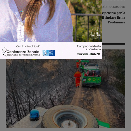
Articolo precedente
Articolo successivo
Gestione dello stadio comunale,
Venti giorni di sospensiva per la
Montevarchi Alternativa chiede una
discoteca Farenight, il sindaco firma
modifica dei regolamenti
l’ordinanza
Ultime Notizie