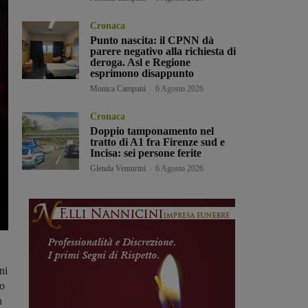
Cronaca
Punto nascita: il CPNN dà
parere negativo alla richiesta di
deroga. Asl e Regione
esprimono disappunto
Monica Campani
-
6 Agosto 2026
Cronaca
Doppio tamponamento nel
tratto di A1 fra Firenze sud e
Incisa: sei persone ferite
Glenda Venturini
-
6 Agosto 2026
ni
to
n