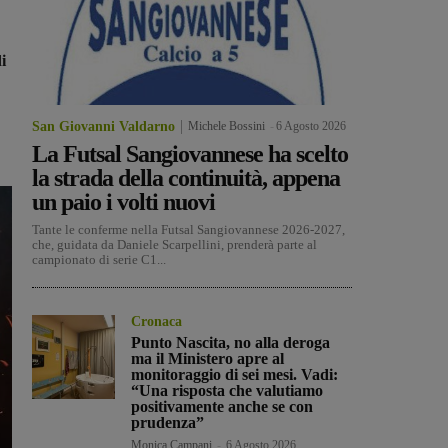
i
San Giovanni Valdarno
Michele Bossini
-
6 Agosto 2026
La Futsal Sangiovannese ha scelto
la strada della continuità, appena
un paio i volti nuovi
Tante le conferme nella Futsal Sangiovannese 2026-2027,
che, guidata da Daniele Scarpellini, prenderà parte al
campionato di serie C1...
Cronaca
Punto Nascita, no alla deroga
ma il Ministero apre al
monitoraggio di sei mesi. Vadi:
“Una risposta che valutiamo
positivamente anche se con
prudenza”
Monica Campani
-
6 Agosto 2026