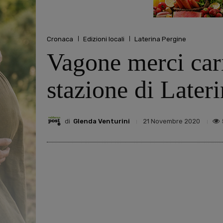
Cronaca
Edizioni locali
Laterina Pergine
Vagone merci cari
stazione di Later
di
Glenda Venturini
21 Novembre 2020