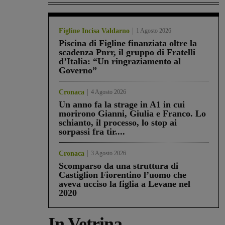
Figline Incisa Valdarno
1 Agosto 2026
Piscina di Figline finanziata oltre la
scadenza Pnrr, il gruppo di Fratelli
d’Italia: “Un ringraziamento al
Governo”
Cronaca
4 Agosto 2026
Un anno fa la strage in A1 in cui
morirono Gianni, Giulia e Franco. Lo
schianto, il processo, lo stop ai
sorpassi fra tir....
Cronaca
3 Agosto 2026
Scomparso da una struttura di
Castiglion Fiorentino l’uomo che
aveva ucciso la figlia a Levane nel
2020
In Vetrina