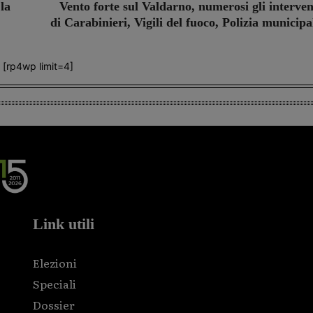
la
Vento forte sul Valdarno, numerosi gli interven
di Carabinieri, Vigili del fuoco, Polizia municipa
[rp4wp limit=4]
Link utili
Elezioni
Speciali
Dossier