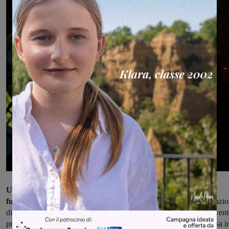
Una volta scattato l'allarme, sul posto sono arrivati i Vigili del
fuoco di Montevarchi e quelli di Arezzo
, per le complesse operazio
di spegnimento, che hanno richiesto diverse ore di lavoro. L'interven
prosegue anche in mattinata in particolare per la bonifica e la messa i