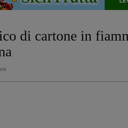
co di cartone in fiamm
ina
570