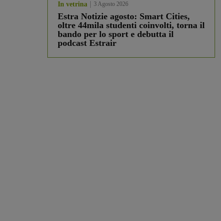
In vetrina
3 Agosto 2026
Estra Notizie agosto: Smart Cities,
oltre 44mila studenti coinvolti, torna il
bando per lo sport e debutta il
podcast Estrair