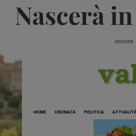
DOSSIER
HOME
CRONACA
POLITICA
ATTUALIT