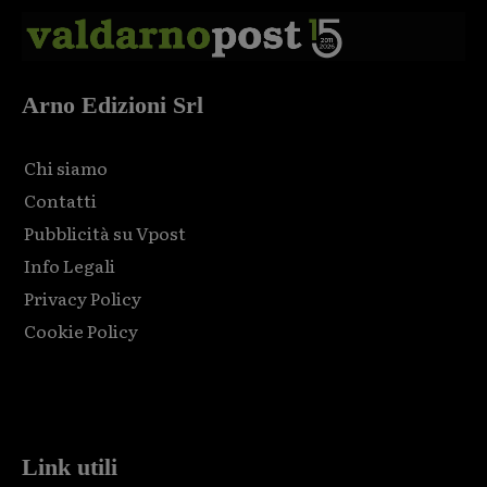
Arno Edizioni Srl
Chi siamo
Contatti
Pubblicità su Vpost
Info Legali
Privacy Policy
Cookie Policy
Html code here! Replace this with any non empty raw html
code and that's it.
Link utili