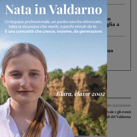
Cronaca
3 Agosto 2026
Scomparso da una struttura di Castiglion
Fiorentino l’uomo che aveva ucciso la figlia a
Levane nel 2020
Cronaca
4 Agosto 2026
Un anno fa la strage in A1 in cui morirono
Gianni, Giulia e Franco. Lo schianto, il
processo, lo stop ai sorpassi fra tir....
Articolo precedente
Articolo successivo
Inchiesta Keu, Libera si costituirà
Weekender: il Carnevale e gli eventi
parte civile nel processo a carico delle
culturali del Valdarno
persone rinviate a giudizio