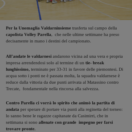
Per la Unomaglia Valdarninsieme
trasferta sul campo della
capolista Volley Parella
, che nelle ultime settimane ha preso
decisamente in mano i destini del campionato.
All’andate le valdarnesi
andarono vicina ad una vera e propria
impresa arrendendosi solo al termine di un
tie- break
lunghissimo,
terminato per 33-31 in favore delle piemontesi. Di
acqua sotto i ponti ne è passata molta, la squadra valdarnese è
reduce dalla vittoria da due punti arrivata al Matassino contro
Trecate, fondamentale nella rincorsa alla salvezza.
Contro Parella ci vorrà lo spirito che animò la partita di
andata
per sperare di portare via punti alla reginetta del torneo:
lo sanno bene le ragazze capitanate da Casimirri, che in
settimana si sono
allenate con grande impegno per farsi
trovare pronte.