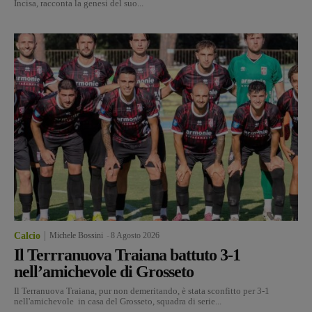
Incisa, racconta la genesi del suo...
Calcio
Michele Bossini
-
8 Agosto 2026
Il Terrranuova Traiana battuto 3-1
nell’amichevole di Grosseto
Il Terranuova Traiana, pur non demeritando, è stata sconfitto per 3-1
nell'amichevole in casa del Grosseto, squadra di serie...