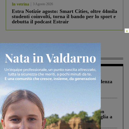
In vetrina
3 Agosto 2026
Estra Notizie agosto: Smart Cities, oltre 44mila
studenti coinvolti, torna il bando per lo sport e
debutta il podcast Estrair
×
Più lette
Figline Incisa Valdarno
1 Agosto 2026
Piscina di Figline finanziata oltre la scadenza
Pnrr, il gruppo di Fratelli d’Italia: “Un
ringraziamento al Governo”
Cronaca
3 Agosto 2026
Scomparso da una struttura di Castiglion
Fiorentino l’uomo che aveva ucciso la figlia a
Levane nel 2020