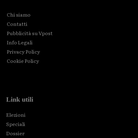
Chi siamo
Contatti
Pubblicità su Vpost
Info Legali
Privacy Policy
Cookie Policy
Html code here! Replace this with any non empty raw html
code and that's it.
Link utili
Elezioni
Speciali
Dossier