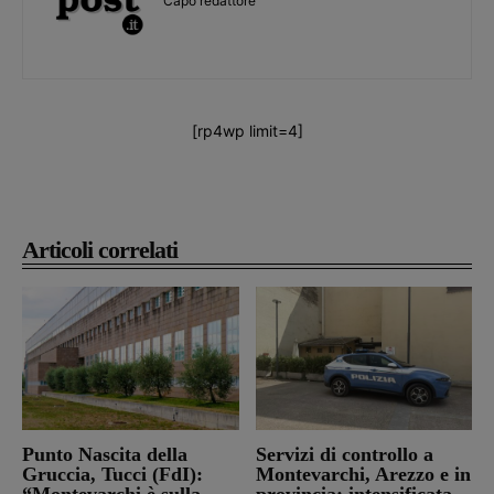
Capo redattore
[rp4wp limit=4]
Articoli correlati
Punto Nascita della
Servizi di controllo a
Gruccia, Tucci (FdI):
Montevarchi, Arezzo e in
“Montevarchi è sulla
provincia: intensificata