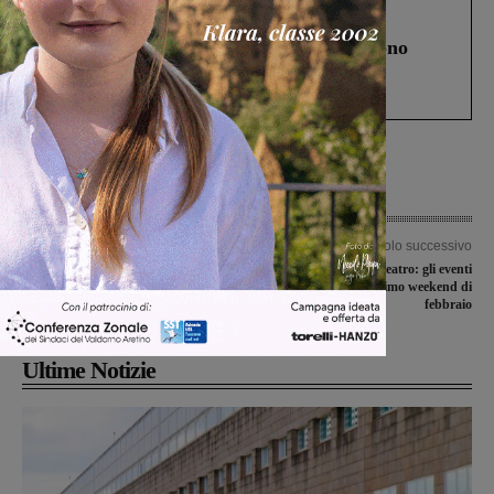
Cronaca
4 Agosto 2026
Un anno fa la strage in A1 in cui morirono
Gianni, Giulia e Franco. Lo schianto, il
processo, lo stop ai sorpassi fra tir....
Articolo precedente
Articolo successivo
Migranti al Saltino, a M5S replica il
Musica jazz, mostre e teatro: gli eventi
sindaco: “Mi sarei aspettato di poter
in agenda per il primo weekend di
fare fronte comune”
febbraio
Ultime Notizie