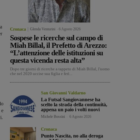
da
Cronaca
Glenda Venturini
-
6 Agosto 2026
er
Sospese le ricerche sul campo di
Miah Billal, il Prefetto di Arezzo:
“L’attenzione delle istituzioni su
questa vicenda resta alta”
Dopo tre giorni di ricerche a tappeto di Miah Billal, l'uomo
che nel 2020 uccise sua figlia e ferì...
San Giovanni Valdarno
La Futsal Sangiovannese ha
lo
scelto la strada della continuità,
appena un paio i volti nuovi
 e
Michele Bossini
-
6 Agosto 2026
i.
Cronaca
Punto Nascita, no alla deroga