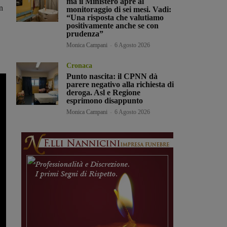
ma il Ministero apre al
n
monitoraggio di sei mesi. Vadi:
“Una risposta che valutiamo
positivamente anche se con
prudenza”
Monica Campani
-
6 Agosto 2026
Cronaca
Punto nascita: il CPNN dà
parere negativo alla richiesta di
deroga. Asl e Regione
esprimono disappunto
Monica Campani
-
6 Agosto 2026