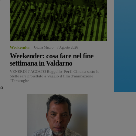
Weekender
Giulia Mauro
-
7 Agosto 2026
Weekender: cosa fare nel fine
settimana in Valdarno
VENERDÌ 7 AGOSTO Reggello- Per il Cinema sotto le
Stelle sarà proiettato a Vaggio il film d’animazione
à
“Tartarughe...
mo