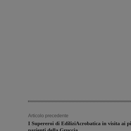
Articolo precedente
I Supereroi di EdiliziAcrobatica in visita ai pi
pazienti della Gruccia