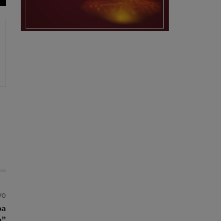
vo
pa
o”