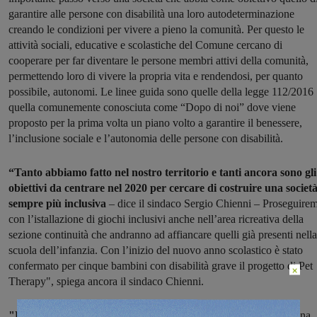
garantire alle persone con disabilità una loro autodeterminazione
creando le condizioni per vivere a pieno la comunità. Per questo le
attività sociali, educative e scolastiche del Comune cercano di
cooperare per far diventare le persone membri attivi della comunità,
permettendo loro di vivere la propria vita e rendendosi, per quanto
possibile, autonomi. Le linee guida sono quelle della legge 112/2016
quella comunemente conosciuta come “Dopo di noi” dove viene
proposto per la prima volta un piano volto a garantire il benessere,
l’inclusione sociale e l’autonomia delle persone con disabilità.
“Tanto abbiamo fatto nel nostro territorio e tanti ancora sono gli
obiettivi da centrare nel 2020 per cercare di costruire una societ
sempre più inclusiva
– dice il sindaco Sergio Chienni – Proseguire
con l’istallazione di giochi inclusivi anche nell’area ricreativa della
sezione continuità che andranno ad affiancare quelli già presenti nella
scuola dell’infanzia. Con l’inizio del nuovo anno scolastico è stato
confermato per cinque bambini con disabilità grave il progetto di Pet
×
Therapy", spiega ancora il sindaco Chienni.
"Prosegue poi grazie ai finanziamenti dei PON europei
e ad una