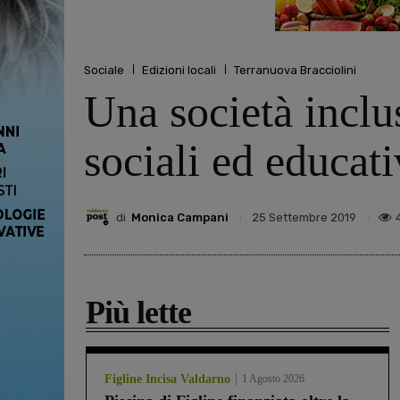
Sociale
Edizioni locali
Terranuova Bracciolini
Una società inclus
sociali ed educat
di
Monica Campani
25 Settembre 2019
Più lette
Figline Incisa Valdarno
1 Agosto 2026