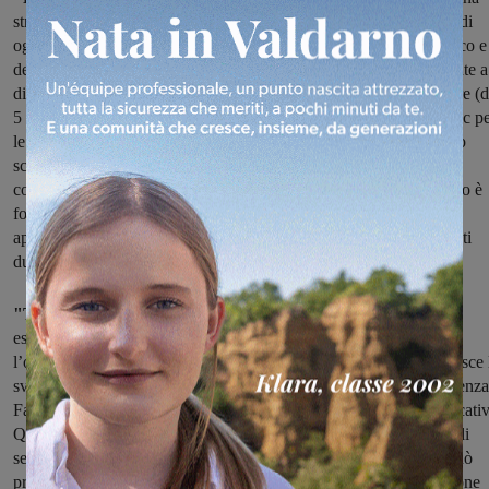
stretta collaborazione con il comune la possibilità per gli studenti di
ogni fascia di età di prendersi cura delle aiuole del resede scolastico e
degli scalorti, piccoli orti verticali in movimento, messi direttamente a
disposizione dall’amministrazione. Infine, siamo riusciti a triplicare (
5 a 15) i posti disponibili per il progetto di ginnastica creato ad hoc p
le persone con disabilità. Il corso sarà tenuto all’interno dell’orario
scolastico nelle classi della scuola primaria da Stefano Pini in
collaborazione con l’associazione “Sport e cultura”. In questo caso è
fondamentale l’apporto del corpo docente che ha frequentato un
apposito corso di formazione per seguire al meglio i propri studenti
durante questa attività".
"Tutto ciò che proponiamo- prosegue il sindaco Chienni-
può
essere svolte sia singolarmente che in piccoli gruppi rimarcando
l’obiettivo di costituire un’unica comunità. In quest’ottica si inserisce 
sviluppo ed il potenziamento del CIAF (Centro Infanzia Adolescenza
Famiglia), vero fiore all’occhiello dei nostri servizi sociali ed educativ
Qui ogni giorno viene offerta ad oltre 70 utenti un’ampia offerta di
servizi che va dall’anticipo scolastico fino al doposcuola che si può
protrarre fino alle ore 19, tutto mirato alla crescita e alla maturazione