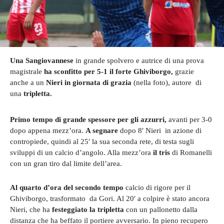
Una Sangiovannese
in grande spolvero e autrice di una prova
magistrale
ha sconfitto per 5-1 il forte Ghiviborgo,
grazie
anche a un
Nieri in giornata di grazia
(nella foto), autore di
una
tripletta.
Primo tempo di grande spessore per gli azzurri,
avanti per 3-0
dopo appena mezz’ora.
A segnare
dopo 8′ Nieri in azione di
contropiede, quindi al 25′ la sua seconda rete, di testa sugli
sviluppi di un calcio d’angolo. Alla mezz’ora
il tris
di Romanelli
con un gran tiro dal limite dell’area.
Al quarto d’ora del secondo tempo
calcio di rigore per il
Ghiviborgo, trasformato da Gori. Al 20′ a colpire è stato ancora
Nieri, che ha
festeggiato la tripletta
con un pallonetto dalla
distanza che ha beffato il portiere avversario. In pieno recupero