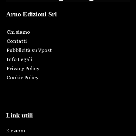
Arno Edizioni Srl
Chi siamo
Contatti
Pubblicità su Vpost
Info Legali
Privacy Policy
Cookie Policy
Html code here! Replace this with any non empty raw html
code and that's it.
Link utili
Elezioni