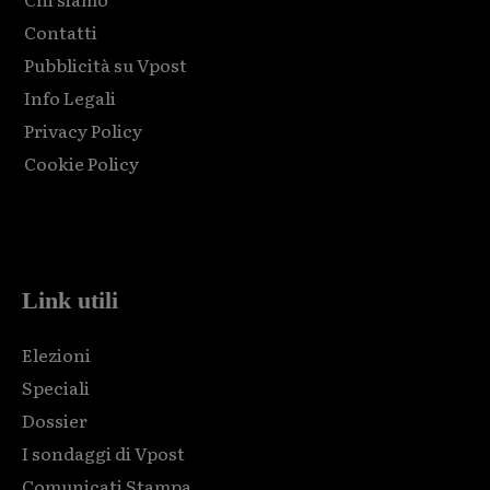
Contatti
Pubblicità su Vpost
Info Legali
Privacy Policy
Cookie Policy
Html code here! Replace this with any non empty raw html
code and that's it.
Link utili
Elezioni
Speciali
Dossier
I sondaggi di Vpost
Comunicati Stampa