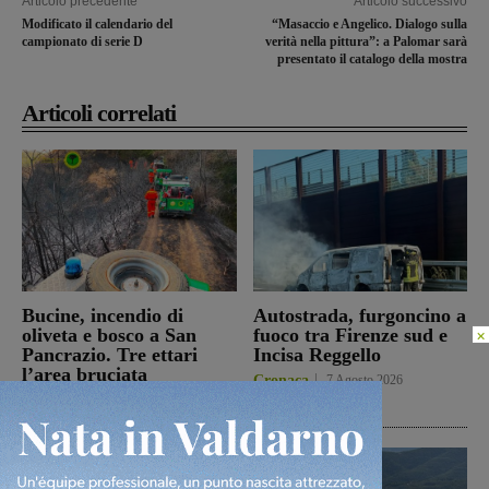
Articolo precedente
Articolo successivo
Modificato il calendario del
“Masaccio e Angelico. Dialogo sulla
campionato di serie D
verità nella pittura”: a Palomar sarà
presentato il catalogo della mostra
Articoli correlati
Bucine, incendio di
Autostrada, furgoncino a
oliveta e bosco a San
fuoco tra Firenze sud e
×
Pancrazio. Tre ettari
Incisa Reggello
l’area bruciata
Cronaca
7 Agosto 2026
Cronaca
7 Agosto 2026