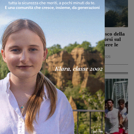
Il Terranuova Traiana
Incendio nel bosco della
allo “Zecchini” di
Trappola. Soccorsi sul
Grosseto per una gara
posto per spegnere le
amichevole
fiamme
Calcio
7 Agosto 2026
Cronaca
7 Agosto 2026
Ultime Calcio