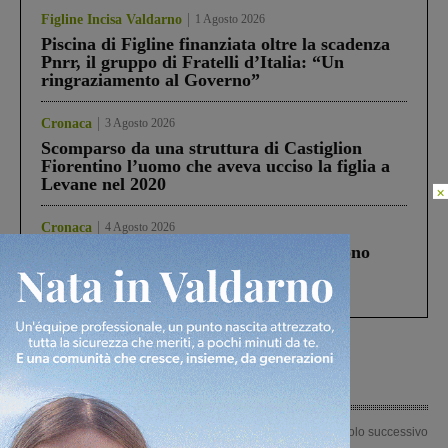
Figline Incisa Valdarno
1 Agosto 2026
Piscina di Figline finanziata oltre la scadenza
Pnrr, il gruppo di Fratelli d’Italia: “Un
ringraziamento al Governo”
Cronaca
3 Agosto 2026
Scomparso da una struttura di Castiglion
Fiorentino l’uomo che aveva ucciso la figlia a
Levane nel 2020
×
Cronaca
4 Agosto 2026
Un anno fa la strage in A1 in cui morirono
Gianni, Giulia e Franco. Lo schianto, il
processo, lo stop ai sorpassi fra tir....
Articolo precedente
Articolo successivo