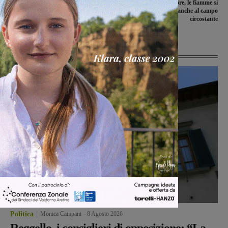
La Sangiovannese e il Montevarchi ai
Va a fuoco un trattore, le fiamme si
nastri di partenza dell’Arretium Cup
espandono anche al campo
circostante
Ultime Notizie
Politica
Monica Campani
-
8 Agosto 2026
Reggello, i consiglieri di opposizione: “La