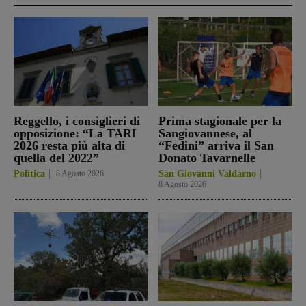
Reggello, i consiglieri di
Prima stagionale per la
opposizione: “La TARI
Sangiovannese, al
2026 resta più alta di
“Fedini” arriva il San
quella del 2022”
Donato Tavarnelle
Politica
8 Agosto 2026
San Giovanni Valdarno
8 Agosto 2026