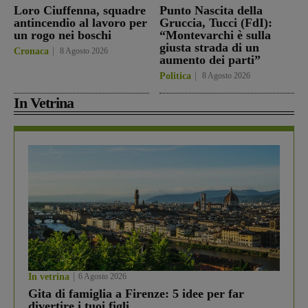
Loro Ciuffenna, squadre
Punto Nascita della
antincendio al lavoro per
Gruccia, Tucci (FdI):
un rogo nei boschi
“Montevarchi è sulla
giusta strada di un
Cronaca
8 Agosto 2026
aumento dei parti”
Politica
8 Agosto 2026
In Vetrina
In vetrina
6 Agosto 2026
Gita di famiglia a Firenze: 5 idee per far
divertire i tuoi figli