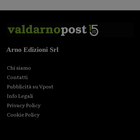
Arno Edizioni Srl
Chi siamo
Contatti
Pubblicità su Vpost
Info Legali
Privacy Policy
Cookie Policy
Html code here! Replace this with any non empty raw html
code and that's it.