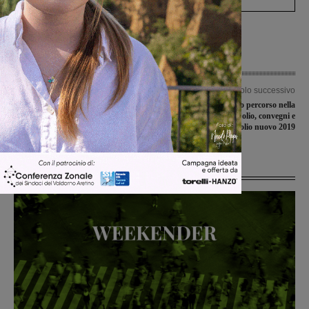
Articolo precedente
Articolo successivo
Altro sabato condito con delle vittorie
Bucine prosegue il suo percorso nella
per gli juniores nazionali di
valorizzazione dell’olio, convegni e
Sangiovannese e Montevarchi
premiazione dell’olio nuovo 2019
Ultime Notizie