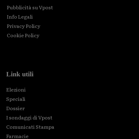
Pubblicità su Vpost
Info Legali
Privacy Policy
Cookie Policy
Html code here! Replace this with any non empty raw html
code and that's it.
Link utili
Elezioni
Speciali
Dossier
I sondaggi di Vpost
Comunicati Stampa
Farmacie