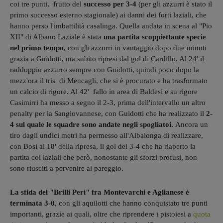
coi tre punti, frutto del
successo per 3-4
(per gli azzurri è stato il
primo successo esterno stagionale) ai danni dei forti laziali, che
hanno perso l'imbattilità casalinga. Quella andata in scena al "Pio
XII" di Albano Laziale è stata
una partita scoppiettante specie
nel primo tempo,
con gli azzurri in vantaggio dopo due minuti
grazia a Guidotti, ma subito ripresi dal gol di Cardillo. Al 24' il
raddoppio azzurro sempre con Guidotti, quindi poco dopo la
mezz'ora il tris di Mencagli, che si è procurato e ha trasformato
un calcio di rigore. Al 42' fallo in area di Baldesi e su rigore
Casimirri ha messo a segno il 2-3, prima dell'intervallo un altro
penalty per la Sangiovannese, con Guidotti che ha realizzato il
2-
4 sul quale le squadre sono andate negli spogliatoi.
Ancora un
tiro dagli undici metri ha permesso all'Albalonga di realizzare,
con Bosi al 18' della ripresa, il gol del 3-4 che ha riaperto la
partita coi laziali che però, nonostante gli sforzi profusi, non
sono riusciti a pervenire al pareggio.
La sfida del "Brilli Peri" fra Montevarchi e Aglianese è
terminata 3-0,
con gli aquilotti che hanno conquistato tre punti
importanti, grazie ai quali, oltre che riprendere i pistoiesi a
quota