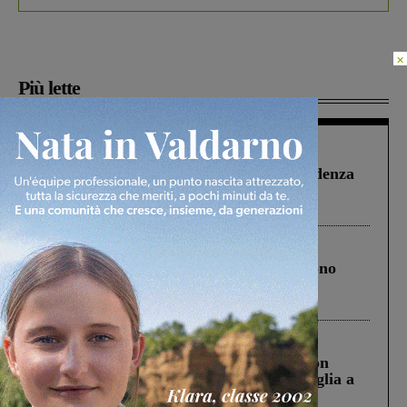
×
Più lette
Figline Incisa Valdarno
1 Agosto 2026
Piscina di Figline finanziata oltre la scadenza
Pnrr, il gruppo di Fratelli d’Italia: “Un
ringraziamento al Governo”
Cronaca
4 Agosto 2026
Un anno fa la strage in A1 in cui morirono
Gianni, Giulia e Franco. Lo schianto, il
processo, lo stop ai sorpassi fra tir....
Cronaca
3 Agosto 2026
Scomparso da una struttura di Castiglion
Fiorentino l’uomo che aveva ucciso la figlia a
Levane nel 2020