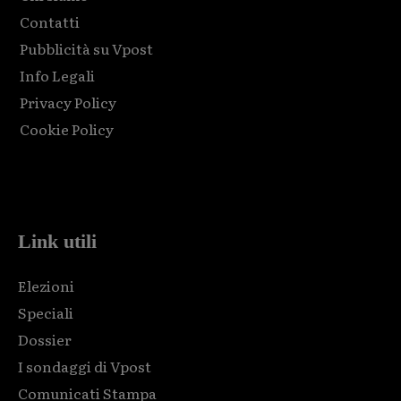
Contatti
Pubblicità su Vpost
Info Legali
Privacy Policy
Cookie Policy
Html code here! Replace this with any non empty raw html
code and that's it.
Link utili
Elezioni
Speciali
Dossier
I sondaggi di Vpost
Comunicati Stampa