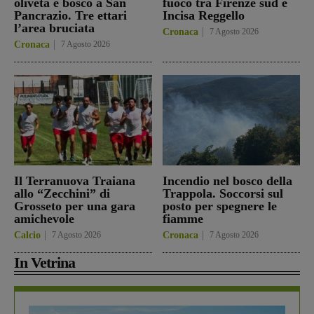
oliveta e bosco a San
fuoco tra Firenze sud e
Pancrazio. Tre ettari
Incisa Reggello
l’area bruciata
Cronaca
7 Agosto 2026
Cronaca
7 Agosto 2026
Il Terranuova Traiana
Incendio nel bosco della
allo “Zecchini” di
Trappola. Soccorsi sul
Grosseto per una gara
posto per spegnere le
amichevole
fiamme
Calcio
7 Agosto 2026
Cronaca
7 Agosto 2026
In Vetrina