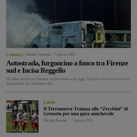
Cronaca
Glenda Venturini
-
7 Agosto 2026
Autostrada, furgoncino a fuoco tra Firenze
sud e Incisa Reggello
Un altro mezzo in fiamme nella cronaca di oggi. Questa volta è successo in
Autostrada A1, nel tratto fra...
Calcio
Il Terranuova Traiana allo “Zecchini” di
Grosseto per una gara amichevole
Michele Bossini
-
7 Agosto 2026