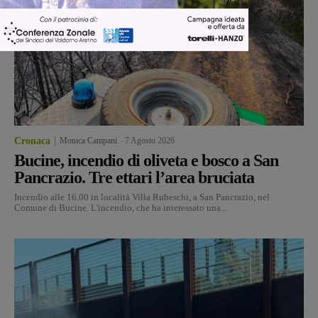
Cronaca
Monica Campani
-
7 Agosto 2026
Bucine, incendio di oliveta e bosco a San
Pancrazio. Tre ettari l’area bruciata
Incendio alle 16.00 in località Villa Rubeschi, a San Pancrazio, nel
Comune di Bucine. L'incendio, che ha interessato una...