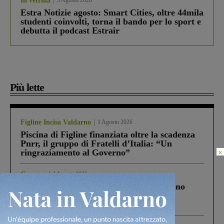
In vetrina
3 Agosto 2026
Estra Notizie agosto: Smart Cities, oltre 44mila
studenti coinvolti, torna il bando per lo sport e
debutta il podcast Estrair
Più lette
Figline Incisa Valdarno
1 Agosto 2026
Piscina di Figline finanziata oltre la scadenza
Pnrr, il gruppo di Fratelli d’Italia: “Un
×
ringraziamento al Governo”
Cronaca
4 Agosto 2026
Un anno fa la strage in A1 in cui morirono
Gianni, Giulia e Franco. Lo schianto, il
processo, lo stop ai sorpassi fra tir....