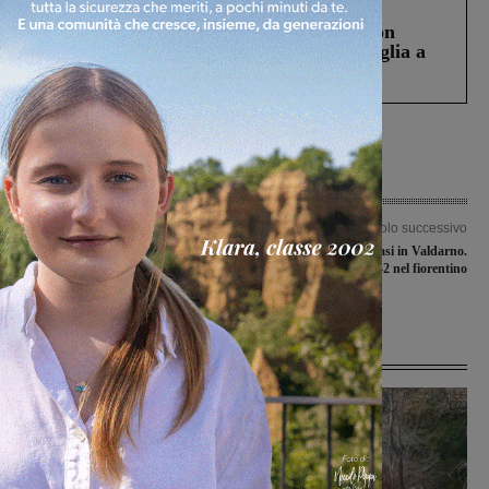
Cronaca
3 Agosto 2026
Scomparso da una struttura di Castiglion
Fiorentino l’uomo che aveva ucciso la figlia a
Levane nel 2020
Articolo precedente
Articolo successivo
La Marzocco Sangiovannese e la
Covid-19, 94 nuovi casi in Valdarno.
Sangiovannese sempre a fianco del
52 nell’aretino, 42 nel fiorentino
“Veliero” nell’avviamento allo sport
Ultime Notizie