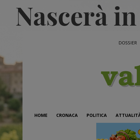
DOSSIER
HOME
CRONACA
POLITICA
ATTUALIT