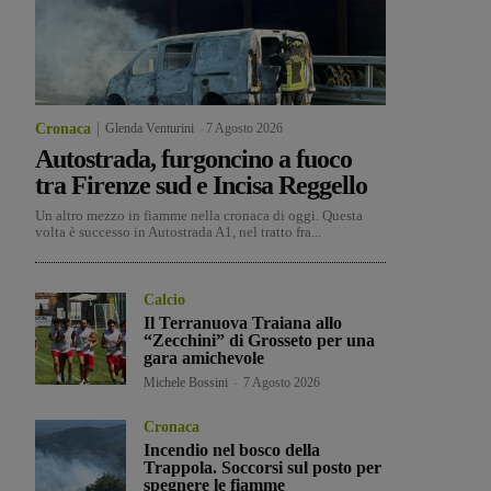
Cronaca
Glenda Venturini
-
7 Agosto 2026
Autostrada, furgoncino a fuoco
tra Firenze sud e Incisa Reggello
Un altro mezzo in fiamme nella cronaca di oggi. Questa
volta è successo in Autostrada A1, nel tratto fra...
Calcio
Il Terranuova Traiana allo
“Zecchini” di Grosseto per una
gara amichevole
Michele Bossini
-
7 Agosto 2026
Cronaca
Incendio nel bosco della
Trappola. Soccorsi sul posto per
spegnere le fiamme