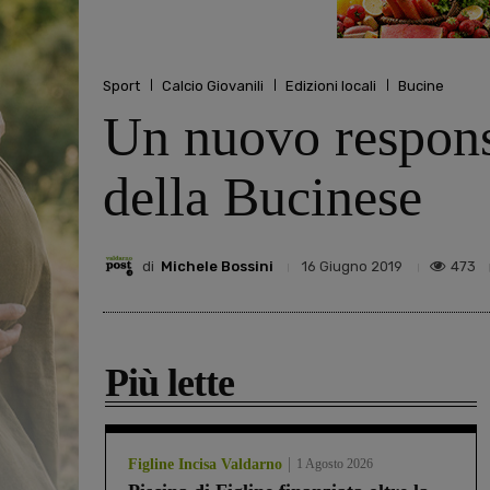
Sport
Calcio Giovanili
Edizioni locali
Bucine
Un nuovo responsa
della Bucinese
di
Michele Bossini
473
16 Giugno 2019
Più lette
Figline Incisa Valdarno
1 Agosto 2026