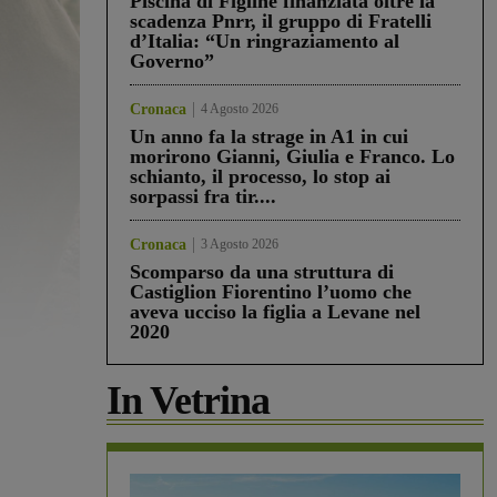
Piscina di Figline finanziata oltre la
scadenza Pnrr, il gruppo di Fratelli
d’Italia: “Un ringraziamento al
Governo”
Cronaca
4 Agosto 2026
Un anno fa la strage in A1 in cui
morirono Gianni, Giulia e Franco. Lo
schianto, il processo, lo stop ai
sorpassi fra tir....
Cronaca
3 Agosto 2026
Scomparso da una struttura di
Castiglion Fiorentino l’uomo che
aveva ucciso la figlia a Levane nel
2020
In Vetrina