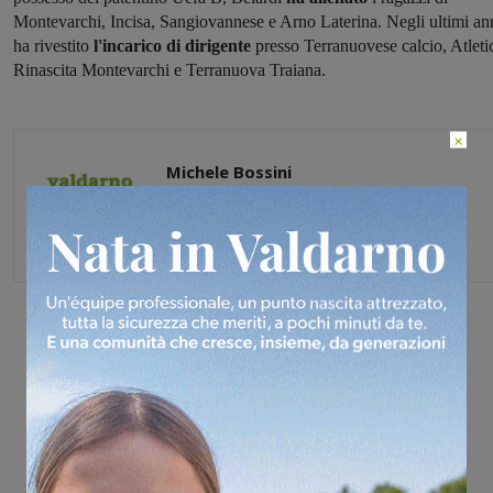
Montevarchi, Incisa, Sangiovannese e Arno Laterina. Negli ultimi an
ha rivestito
l'incarico di dirigente
presso Terranuovese calcio, Atleti
Rinascita Montevarchi e Terranuova Traiana.
×
Michele Bossini
Share