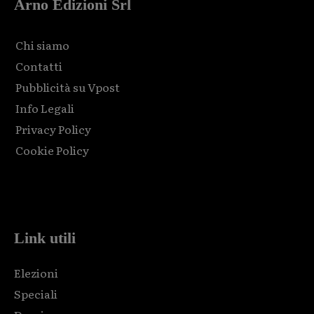
Arno Edizioni Srl
Chi siamo
Contatti
Pubblicità su Vpost
Info Legali
Privacy Policy
Cookie Policy
Html code here! Replace this with any non empty raw html
code and that's it.
Link utili
Elezioni
Speciali