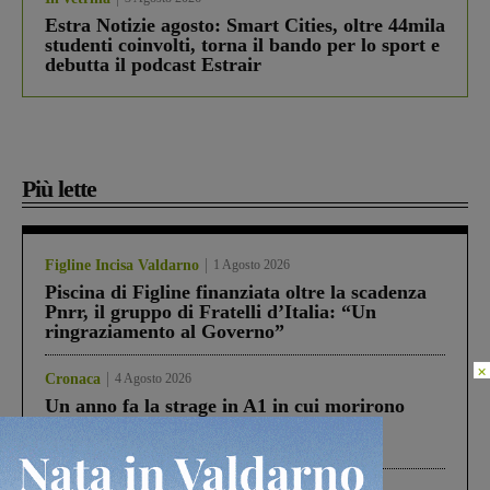
Estra Notizie agosto: Smart Cities, oltre 44mila
studenti coinvolti, torna il bando per lo sport e
debutta il podcast Estrair
Più lette
Figline Incisa Valdarno
1 Agosto 2026
Piscina di Figline finanziata oltre la scadenza
Pnrr, il gruppo di Fratelli d’Italia: “Un
ringraziamento al Governo”
×
Cronaca
4 Agosto 2026
Un anno fa la strage in A1 in cui morirono
Gianni, Giulia e Franco. Lo schianto, il
processo, lo stop ai sorpassi fra tir....