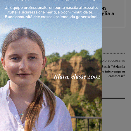
Cronaca
3 Agosto 2026
Scomparso da una struttura di Castiglion
Fiorentino l’uomo che aveva ucciso la figlia a
Levane nel 2020
Articolo precedente
Articolo successivo
Black out, Cresce San Giovanni: “Un
Bekaert, Enrico Rossi: “Azienda
fenomeno che colpisce a macchia di
canaglia. Ora governo intervenga su
leopardo”
commesse”
Ultime Notizie