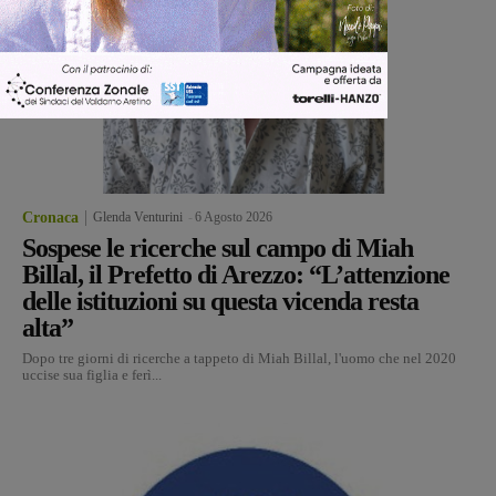
Cronaca
Glenda Venturini
-
6 Agosto 2026
Sospese le ricerche sul campo di Miah
Billal, il Prefetto di Arezzo: “L’attenzione
delle istituzioni su questa vicenda resta
alta”
Dopo tre giorni di ricerche a tappeto di Miah Billal, l'uomo che nel 2020
uccise sua figlia e ferì...