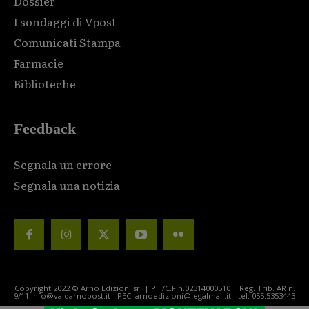
Dossier
I sondaggi di Vpost
Comunicati Stampa
Farmacie
Biblioteche
Feedback
Segnala un errore
Segnala una notizia
Copyright 2022 © Arno Edizioni srl | P.I./C.F n.02314000510 | Reg. Trib. AR n.
9/11 info@valdarnopost.it - PEC: arnoedizioni@legalmail.it - tel. 055.5353443