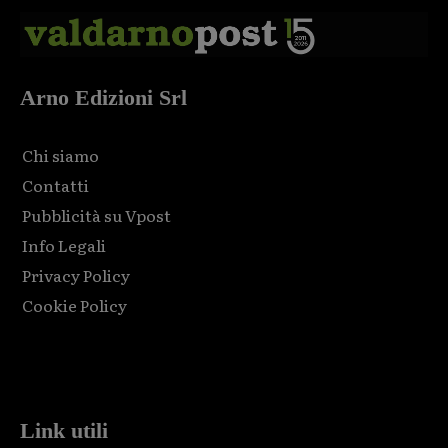
Arno Edizioni Srl
Chi siamo
Contatti
Pubblicità su Vpost
Info Legali
Privacy Policy
Cookie Policy
Html code here! Replace this with any non empty raw html
code and that's it.
Link utili