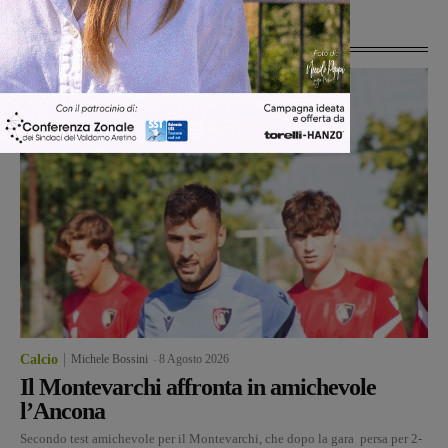
Ultime Notizie
Calcio
Michele Bossini
-
8 Agosto 2026
Il Montevarchi affronta in amichevole
l’Ancona
Secondo test amichevole per il Montevarchi, che dopo la gara persa per 2-