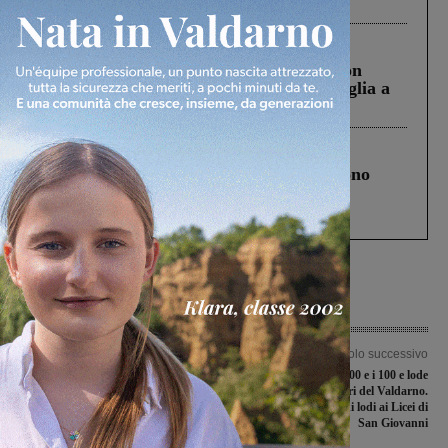
ringraziamento al Governo”
Cronaca
3 Agosto 2026
Scomparso da una struttura di Castiglion
Fiorentino l’uomo che aveva ucciso la figlia a
Levane nel 2020
Cronaca
4 Agosto 2026
Un anno fa la strage in A1 in cui morirono
Gianni, Giulia e Franco. Lo schianto, il
processo, lo stop ai sorpassi fra tir....
Articolo precedente
Articolo successivo
Al via “Estate a Terranuova e Loro
Maturità 2020, tutti i 100 e i 100 e lode
2020”: tanti gli appuntamenti
delle scuole superiori del Valdarno.
Maggior numero di lodi ai Licei di
San Giovanni