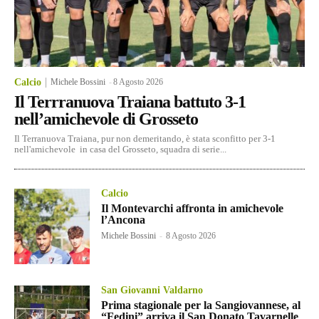
Calcio
Michele Bossini
-
8 Agosto 2026
Il Terrranuova Traiana battuto 3-1
nell’amichevole di Grosseto
Il Terranuova Traiana, pur non demeritando, è stata sconfitto per 3-1
nell'amichevole in casa del Grosseto, squadra di serie...
Calcio
Il Montevarchi affronta in amichevole
l’Ancona
Michele Bossini
-
8 Agosto 2026
San Giovanni Valdarno
Prima stagionale per la Sangiovannese, al
“Fedini” arriva il San Donato Tavarnelle