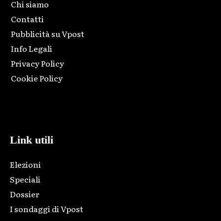
Chi siamo
Contatti
Pubblicità su Vpost
Info Legali
Privacy Policy
Cookie Policy
Html code here! Replace this with any non empty raw html
code and that's it.
Link utili
Elezioni
Speciali
Dossier
I sondaggi di Vpost