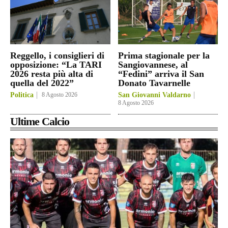
Reggello, i consiglieri di
Prima stagionale per la
opposizione: “La TARI
Sangiovannese, al
2026 resta più alta di
“Fedini” arriva il San
quella del 2022”
Donato Tavarnelle
Politica
8 Agosto 2026
San Giovanni Valdarno
8 Agosto 2026
Ultime Calcio