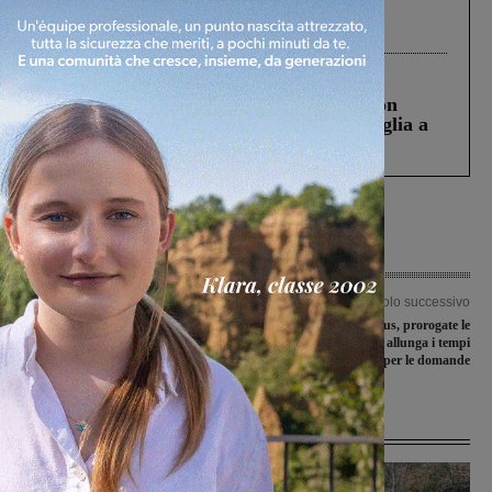
Gianni, Giulia e Franco. Lo schianto, il
processo, lo stop ai sorpassi fra tir....
Cronaca
3 Agosto 2026
Scomparso da una struttura di Castiglion
Fiorentino l’uomo che aveva ucciso la figlia a
Levane nel 2020
Articolo precedente
Articolo successivo
Seggi elettorali fuori dalle scuole?
Mensa e scuolabus, prorogate le
L’assessore Casini: “Ecco perché qui
iscrizioni: il comune allunga i tempi
non è stato possibile”
per le domande
Ultime Notizie