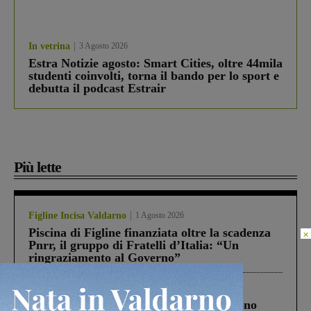
In vetrina
3 Agosto 2026
Estra Notizie agosto: Smart Cities, oltre 44mila
studenti coinvolti, torna il bando per lo sport e
debutta il podcast Estrair
Più lette
Figline Incisa Valdarno
1 Agosto 2026
Piscina di Figline finanziata oltre la scadenza
×
Pnrr, il gruppo di Fratelli d’Italia: “Un
ringraziamento al Governo”
Cronaca
4 Agosto 2026
Un anno fa la strage in A1 in cui morirono