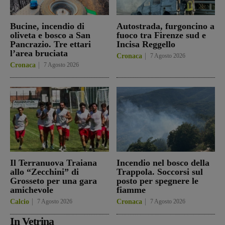
Bucine, incendio di
Autostrada, furgoncino a
oliveta e bosco a San
fuoco tra Firenze sud e
Pancrazio. Tre ettari
Incisa Reggello
l’area bruciata
Cronaca
7 Agosto 2026
Cronaca
7 Agosto 2026
Il Terranuova Traiana
Incendio nel bosco della
allo “Zecchini” di
Trappola. Soccorsi sul
Grosseto per una gara
posto per spegnere le
amichevole
fiamme
Calcio
7 Agosto 2026
Cronaca
7 Agosto 2026
In Vetrina