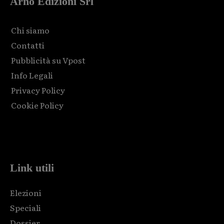
Arno Edizioni Srl
Chi siamo
Contatti
Pubblicità su Vpost
Info Legali
Privacy Policy
Cookie Policy
Html code here! Replace this with any non empty raw html
code and that's it.
Link utili
Elezioni
Speciali
Dossier