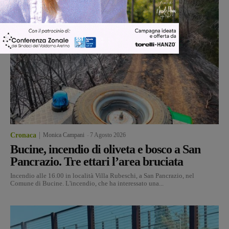
Cronaca
Monica Campani
-
7 Agosto 2026
Bucine, incendio di oliveta e bosco a San
Pancrazio. Tre ettari l’area bruciata
Incendio alle 16.00 in località Villa Rubeschi, a San Pancrazio, nel
Comune di Bucine. L'incendio, che ha interessato una...