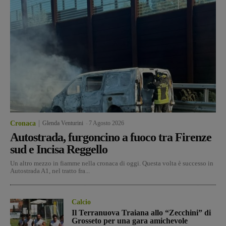
Cronaca
Glenda Venturini
-
7 Agosto 2026
Autostrada, furgoncino a fuoco tra Firenze
sud e Incisa Reggello
Un altro mezzo in fiamme nella cronaca di oggi. Questa volta è successo in
Autostrada A1, nel tratto fra...
Calcio
Il Terranuova Traiana allo “Zecchini” di
Grosseto per una gara amichevole