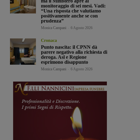
ma il Ministero apre al
monitoraggio di sei mesi. Vadi:
“Una risposta che valutiamo
positivamente anche se con
prudenza”
Monica Campani
-
6 Agosto 2026
Cronaca
Punto nascita: il CPNN dà
parere negativo alla richiesta di
deroga. Asl e Regione
esprimono disappunto
Monica Campani
-
6 Agosto 2026