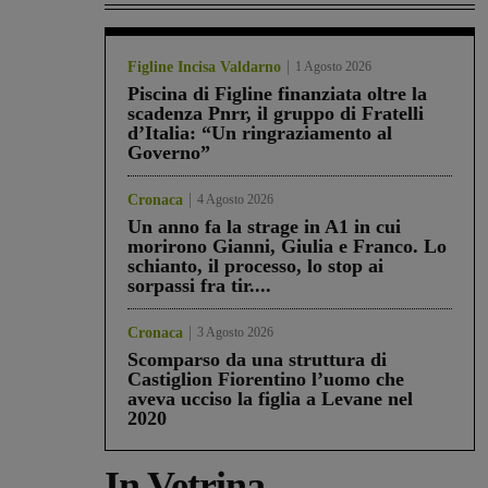
Figline Incisa Valdarno
1 Agosto 2026
Piscina di Figline finanziata oltre la
scadenza Pnrr, il gruppo di Fratelli
d’Italia: “Un ringraziamento al
Governo”
Cronaca
4 Agosto 2026
Un anno fa la strage in A1 in cui
morirono Gianni, Giulia e Franco. Lo
schianto, il processo, lo stop ai
sorpassi fra tir....
Cronaca
3 Agosto 2026
Scomparso da una struttura di
Castiglion Fiorentino l’uomo che
aveva ucciso la figlia a Levane nel
2020
In Vetrina