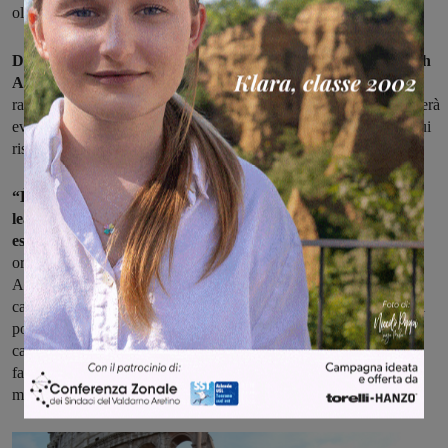
oltre 55.000 persone.
Durante il corso dell’anno e come parte del programma Youth
Ambassador, Angelo Camardo si attiverà
per incontrare
rappresentanti politici locali, si recherà in Parlamento ed organizzerà
eventi nella sua comunità per sensibilizzare l’opinione pubblica sui
risultati degli aiuti pubblici allo sviluppo nei paesi più poveri.
“È importante che ci mettiamo in gioco e chiediamo ai nostri
leader di fare la propria parte nella lotta contro la povertà
estrema – ha commentato Angelo Camardo
– sono molto
orgoglioso di essere stato selezionato per il programma Youth
Ambassador che mi permetterà di impegnarmi per ottenere un
cambiamento concreto per le persone che vivono in condizione di
povertà. Voglio inoltre dimostrare ai miei concittadini che fare
campagna su questi temi può essere facile e che, se ci uniamo e
facciamo sentire la nostra voce, riusciremo a costruire un futuro
migliore per tutti".