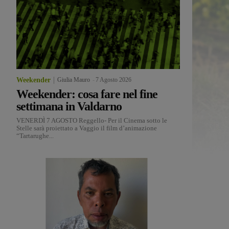
Weekender
Giulia Mauro
-
7 Agosto 2026
Weekender: cosa fare nel fine
settimana in Valdarno
VENERDÌ 7 AGOSTO Reggello- Per il Cinema sotto le
Stelle sarà proiettato a Vaggio il film d’animazione
“Tartarughe...