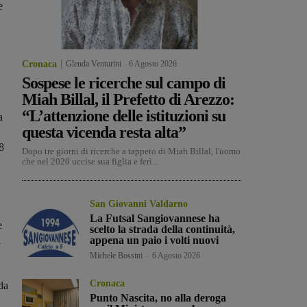
e
Cronaca
Glenda Venturini
-
6 Agosto 2026
Sospese le ricerche sul campo di
Miah Billal, il Prefetto di Arezzo:
“L’attenzione delle istituzioni su
a
questa vicenda resta alta”
8
Dopo tre giorni di ricerche a tappeto di Miah Billal, l'uomo
che nel 2020 uccise sua figlia e ferì...
San Giovanni Valdarno
La Futsal Sangiovannese ha
e
scelto la strada della continuità,
i
appena un paio i volti nuovi
Michele Bossini
-
6 Agosto 2026
Cronaca
da
Punto Nascita, no alla deroga