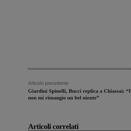
Articolo precedente
Giardini Spinelli, Bucci replica a Chiassai: “
non mi rimangio un bel niente”
Articoli correlati