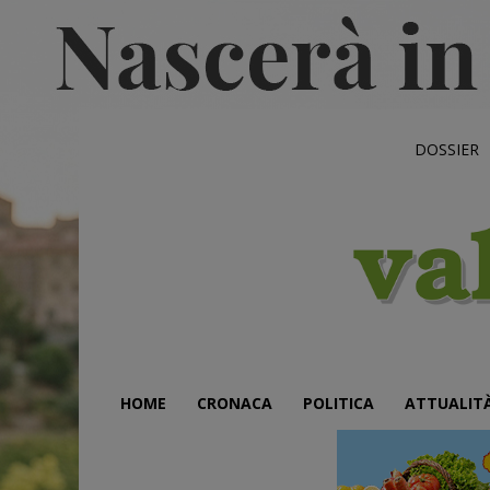
DOSSIER
HOME
CRONACA
POLITICA
ATTUALIT