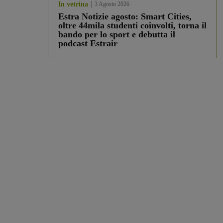
In vetrina
3 Agosto 2026
Estra Notizie agosto: Smart Cities,
oltre 44mila studenti coinvolti, torna il
bando per lo sport e debutta il
podcast Estrair