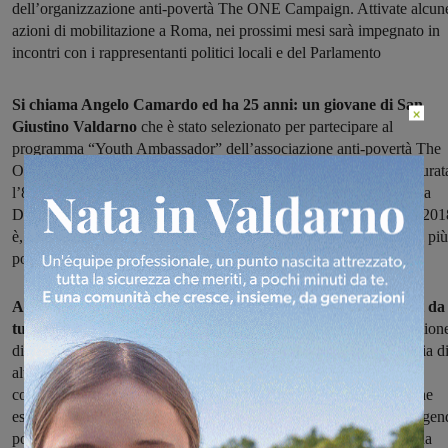
dell’organizzazione anti-povertà The ONE Campaign. Attivate alcun
azioni di mobilitazione a Roma, nei prossimi mesi sarà impegnato in
incontri con i rappresentanti politici locali e del Parlamento
Si chiama Angelo Camardo ed ha 25 anni: un giovane di San
×
Giustino Valdarno
che è stato selezionato per partecipare al
programma “Youth Ambassador” dell’associazione anti-povertà The
ONE Campaign. La quinta edizione del programma è stata inaugurat
l’8 marzo a Roma, in occasione della Giornata Internazionale della
Donna. Una delle campagne principali dell’organizzazione per il 201
è, infatti, legata al rafforzamento economico delle donne nei paesi più
poveri del mondo.
Angelo Camardo e gli altri Giovani Ambasciatori provenienti da
tutta Italia si sono messi subito all’opera
partecipando ad un’azion
di campagna nelle strade di Roma. In contemporanea con centinaia d
altri membri di ONE in Europa, i giovani attivisti italiani hanno
coinvolto i passanti chiedendo loro di firmare una lettera aperta che
esorta i leader mondiali a mettere donne e ragazze al centro dell’agen
politica internazionale: in un solo giorno la lettera è stata firmata da